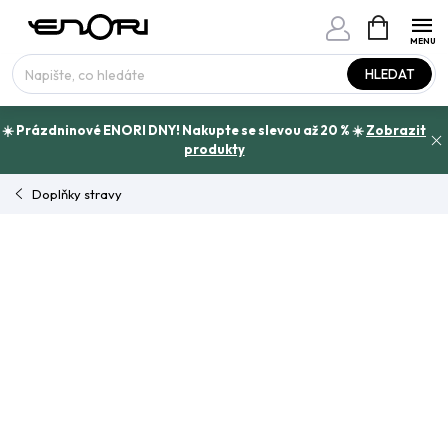
Přejít
NÁKUPNÍ
www.enori.cz - Chat
KOŠÍK
na
Máte otázku?
obsah
HLEDAT
☀️ Prázdninové ENORI DNY! Nakupte se slevou až 20 % ☀️
Zobrazit
produkty
Doplňky stravy