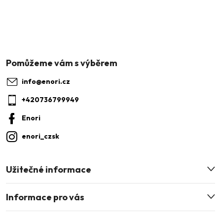
Z
á
p
a
info
@
enori.cz
t
+420736799949
í
Enori
enori_czsk
Užitečné informace
Informace pro vás