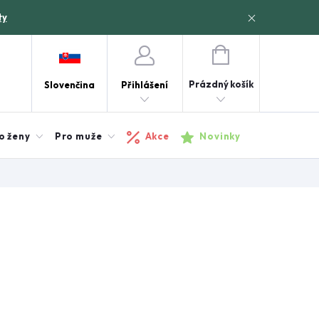
ty
NÁKUPNÍ
KOŠÍK
Prázdný košík
Slovenčina
Přihlášení
o ženy
Pro muže
Akce
Novinky