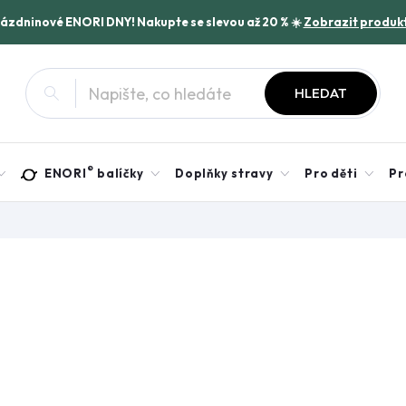
rázdninové ENORI DNY! Nakupte se slevou až 20 % ☀️
Zobrazit produk
HLEDAT
®
ENORI
balíčky
Doplňky stravy
Pro děti
Pr