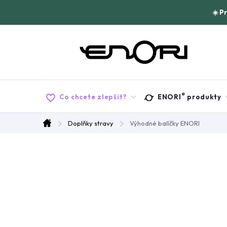
Přejít
☀️ P
na
obsah
®
Co chcete zlepšit?
ENORI
produkty
Doplňky stravy
Výhodné balíčky ENORI
Domů