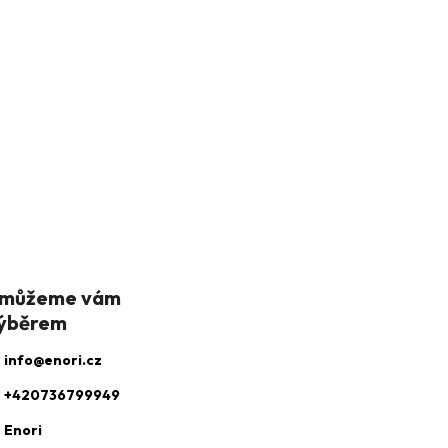
info
@
enori.cz
+420736799949
Enori