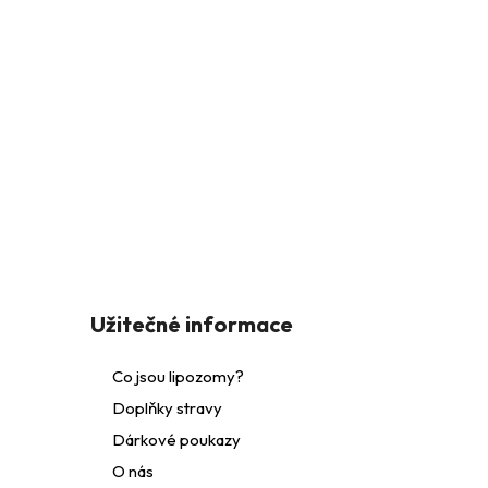
Z
á
Užitečné informace
p
Co jsou lipozomy?
Doplňky stravy
a
Dárkové poukazy
t
O nás