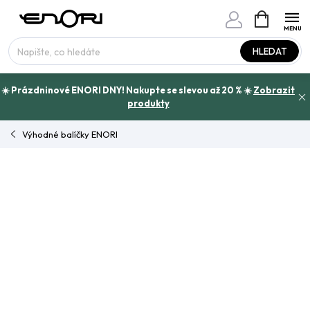
Přejít
NÁKUPNÍ
www.enori.cz - Chat
KOŠÍK
na
Máte otázku?
obsah
HLEDAT
☀️ Prázdninové ENORI DNY! Nakupte se slevou až 20 % ☀️
Zobrazit
produkty
Výhodné balíčky ENORI