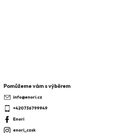
Z
á
p
a
info
@
enori.cz
t
+420736799949
í
Enori
enori_czsk