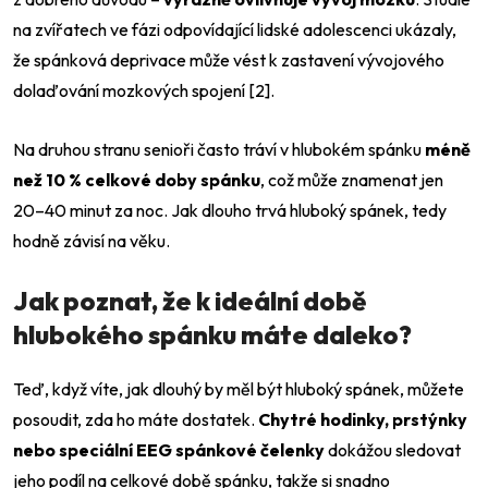
na zvířatech ve fázi odpovídající lidské adolescenci ukázaly,
že spánková deprivace může vést k zastavení vývojového
dolaďování mozkových spojení [2].
Na druhou stranu senioři často tráví v hlubokém spánku
méně
než 10 % celkové doby spánku
, což může znamenat jen
20–40 minut za noc. Jak dlouho trvá hluboký spánek, tedy
hodně závisí na věku.
Jak poznat, že k ideální době
hlubokého spánku máte daleko?
Teď, když víte, jak dlouhý by měl být hluboký spánek, můžete
posoudit, zda ho máte dostatek.
Chytré hodinky, prstýnky
nebo speciální EEG spánkové čelenky
dokážou sledovat
jeho podíl na celkové době spánku, takže si snadno