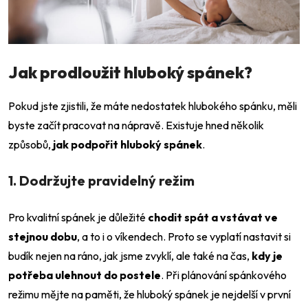
Jak prodloužit hluboký spánek?
Pokud jste zjistili, že máte nedostatek hlubokého spánku, měli
byste začít pracovat na nápravě. Existuje hned několik
způsobů,
jak podpořit hluboký spánek
.
1. Dodržujte pravidelný režim
Pro kvalitní spánek je důležité
chodit spát a vstávat ve
stejnou dobu
, a to i o víkendech. Proto se vyplatí nastavit si
budík nejen na ráno, jak jsme zvyklí, ale také na čas,
kdy je
potřeba ulehnout do postele
. Při plánování spánkového
režimu mějte na paměti, že hluboký spánek je nejdelší v první