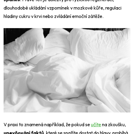
dlouhodobé ukládání vzpomínek v mozkové kůře, regulaci
hladiny cukru v krvi nebo zvládání emoční zátěže.
V praxi to znamená například, že pokud se
učíte
na zkoušku,
upevňování faktů
, které se snažíte dostat do hlavy, probíhá