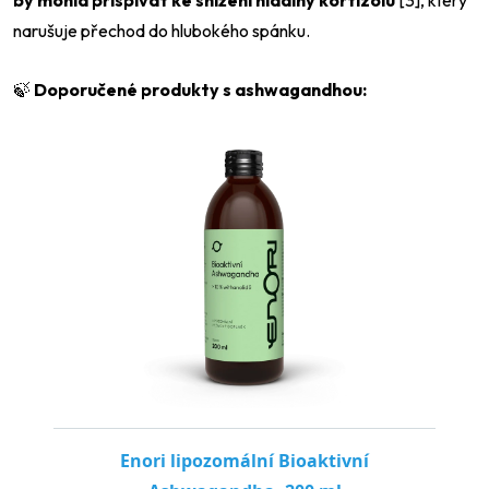
by mohla přispívat ke snížení hladiny kortizolu
[3], který
narušuje přechod do hlubokého spánku.
🍃
Doporučené produkty s ashwagandhou:
Odeslat
Powered by chaterimo