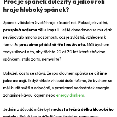
Proč je spánek důležitý a jakou roli
hraje hluboký spánek?
Spánek v lidském životě hraje zásadní roli. Pokud je kvalitní,
prospívá našemu tělu i mysli
. Ještě donedávna se mu však
nevěnovalo mnoho pozornosti, což je zvláštní, vzhledem k
tomu, že
prospíme přibližně třetinu života
. Měli bychom
tedy usilovat o to, aby těchto 20 až 30 let, které strávíme
spánkem, stálo za to, nemyslíte?
Bohužel, často se stává, že i po dlouhém spánku
se cítíme
jako po boji
. I když někde v hloubi duše tušíme, že bychom se
měli budit svěží a odpočatí, v praxi ranní nedostatek energie
zaháníme kávou, čajem nebo
energy drinkem
.
Jedním z důvodů může být
nedostatečná délka hlubokého
spánku
. Právě ten je důležitý pro fyzickou regeneraci,