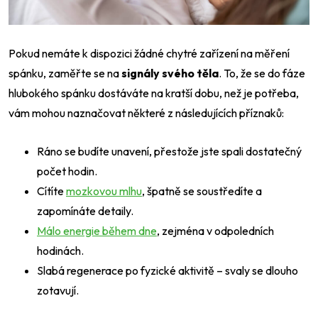
Pokud nemáte k dispozici žádné chytré zařízení na měření
spánku, zaměřte se na
signály svého těla
. To, že se do fáze
hlubokého spánku dostáváte na kratší dobu, než je potřeba,
vám mohou naznačovat některé z následujících příznaků:
Ráno se budíte unavení, přestože jste spali dostatečný
počet hodin.
Cítíte
mozkovou mlhu
, špatně se soustředíte a
zapomínáte detaily.
Málo energie během dne
, zejména v odpoledních
hodinách.
Slabá regenerace po fyzické aktivitě – svaly se dlouho
zotavují.