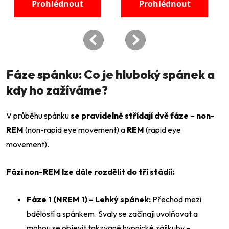
Fáze spánku: Co je hluboký spánek a
kdy ho zažíváme?
V průběhu spánku
se pravidelně střídají dvě fáze
–
non-
REM
(non-rapid eye movement) a
REM
(rapid eye
movement).
Fázi non-REM lze dále rozdělit do tří stádií:
Fáze 1 (NREM 1) – Lehký spánek:
Přechod mezi
bdělostí a spánkem. Svaly se začínají uvolňovat a
mohou se objevit takzvané hypnické záškuby –