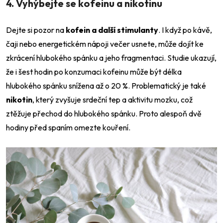
4. Vyhýbejte se kofeinu a nikotinu
Dejte si pozor na
kofein a další stimulanty
. I když po kávě,
čaji nebo energetickém nápoji večer usnete, může dojít ke
zkrácení hlubokého spánku a jeho fragmentaci. Studie ukazují,
že i šest hodin po konzumaci kofeinu může být délka
hlubokého spánku snížena až o 20 %. Problematický je také
nikotin
, který zvyšuje srdeční tep a aktivitu mozku, což
ztěžuje přechod do hlubokého spánku. Proto alespoň dvě
hodiny před spaním omezte kouření.