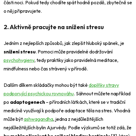
části noci. Pokud tedy chodíte spát hodně pozdě, zbytečně se
o něj připravujete.
2. Aktivně pracujte na snížení stresu
Jedním z nejlepších způsobů, jak zlepšit hluboký spánek, je
snížení stresu
. Pomoci může pravidelné dodržování
psychohygieny
, tedy praktiky jako pravidelná meditace,
mindfulness nebo čas strávený v přírodě.
Dalším dílkem skládačky mohou být také
doplňky stravy
podporující psychickou rovnováhu
. Sáhnout můžete například
po
adaptogenech
– přírodních látkách, které se v tradiční
medicíně využívají k podpoře adaptace těla na stres. Vhodná
může být
ashwagandha
, jedna z nejdůležitějších
nejdůležitějších bylin Ajurvédy. Podle výzkumů se totiž zdá, že