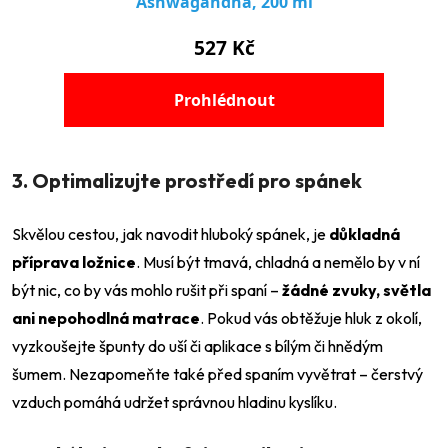
3. Optimalizujte prostředí pro spánek
Skvělou cestou, jak navodit hluboký spánek, je
důkladná
příprava ložnice
. Musí být tmavá, chladná a nemělo by v ní
být nic, co by vás mohlo rušit při spaní –
žádné zvuky, světla
ani nepohodlná matrace
. Pokud vás obtěžuje hluk z okolí,
vyzkoušejte špunty do uší či aplikace s bílým či hnědým
šumem. Nezapomeňte také před spaním vyvětrat – čerstvý
vzduch pomáhá udržet správnou hladinu kyslíku.