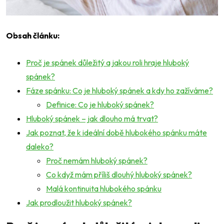
Obsah článku:
Proč je spánek důležitý a jakou roli hraje hluboký
spánek?
Fáze spánku: Co je hluboký spánek a kdy ho zažíváme?
Definice: Co je hluboký spánek?
Hluboký spánek – jak dlouho má trvat?
Jak poznat, že k ideální době hlubokého spánku máte
daleko?
Proč nemám hluboký spánek?
Co když mám příliš dlouhý hluboký spánek?
Malá kontinuita hlubokého spánku
Jak prodloužit hluboký spánek?