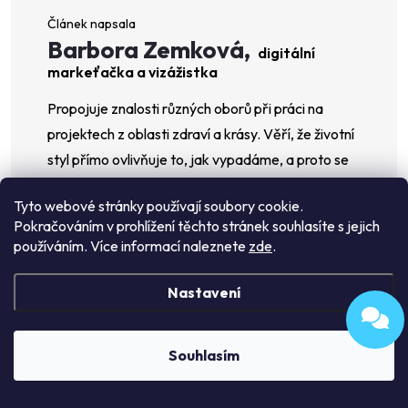
Barbora Zemková,
digitální
markeťačka a vizážistka
Propojuje znalosti různých oborů při práci na
projektech z oblasti zdraví a krásy. Věří, že životní
styl přímo ovlivňuje to, jak vypadáme, a proto se
zaměřuje nejen na líčení a kosmetiku, ale také na
Tyto webové stránky používají soubory cookie.
stravu, pohyb či spánek. Při tvorbě obsahu se
Pokračováním v prohlížení těchto stránek souhlasíte s jejich
opírá jak o odborné studie, tak i o vlastní
používáním. Více informací naleznete
zde
.
zkušenosti z testování produktů. Pracovala na
obsahové a SEO strategii pro e-shopy GlowUp,
Nastavení
Zdravysvet.sk, KocosBeauty a nyní už více než rok
tvoří (nejen) texty pro Enori.
Souhlasím