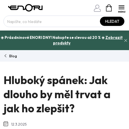
Přejít
NÁKUPNÍ
www.enori.cz - Chat
KOŠÍK
na
Máte otázku?
obsah
HLEDAT
☀️ Prázdninové ENORI DNY! Nakupte se slevou až 20 % ☀️
Zobrazit
produkty
Blog
Hluboký spánek: Jak
dlouho by měl trvat a
jak ho zlepšit?
12.3.2025