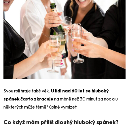
Svou roli hraje také věk.
U lidí nad 60 let se hluboký
spánek často zkracuje
na méně než 30 minut za noc a u
některých může téměř úplně vymizet.
Co když mám příliš dlouhý hluboký spánek?