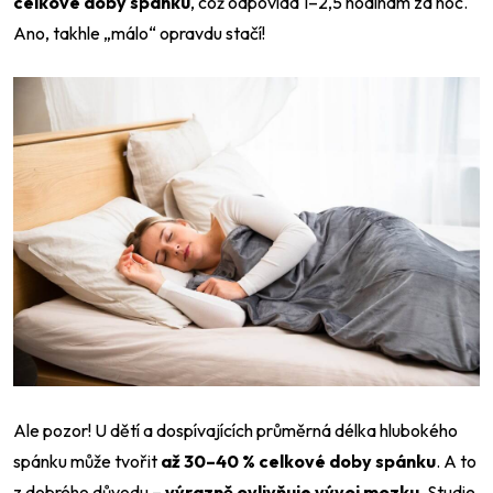
celkové doby spánku
, což odpovídá 1–2,5 hodinám za noc.
Ano, takhle „málo“ opravdu stačí!
Ale pozor! U dětí a dospívajících průměrná délka hlubokého
spánku může tvořit
až 30–40 % celkové doby spánku
. A to
z dobrého důvodu –
výrazně ovlivňuje vývoj mozku
. Studie