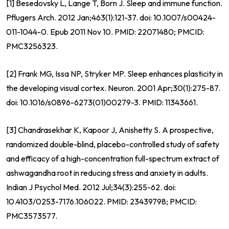
[1] Besedovsky L, Lange T, Born J. Sleep and immune function.
Pflugers Arch. 2012 Jan;463(1):121-37. doi: 10.1007/s00424-
011-1044-0. Epub 2011 Nov 10. PMID: 22071480; PMCID:
PMC3256323.
[2] Frank MG, Issa NP, Stryker MP. Sleep enhances plasticity in
the developing visual cortex. Neuron. 2001 Apr;30(1):275-87.
doi: 10.1016/s0896-6273(01)00279-3. PMID: 11343661.
[3] Chandrasekhar K, Kapoor J, Anishetty S. A prospective,
randomized double-blind, placebo-controlled study of safety
and efficacy of a high-concentration full-spectrum extract of
ashwagandha root in reducing stress and anxiety in adults.
Indian J Psychol Med. 2012 Jul;34(3):255-62. doi:
10.4103/0253-7176.106022. PMID: 23439798; PMCID:
PMC3573577.