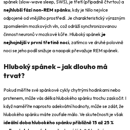
spánek (slow-wave sleep, SWS), je třetí (případně čtvrtou) a
nejhlubší fází non-REM spánku
, kdy je tělo nejvíce
odpojené od vnějšího prostředí. Je charakteristický výrazným
zpomalením mozkových vln, což odráží synchronizovanou
činnost neuronů v mozkové kůře. Hluboký spánek
je
nejhojnější v první třetině noci
, zatímco ve druhé polovině
noci se jeho podíl snižuje a naopak převažuje REM spánek.
Hluboký spánek – jak dlouho má
trvat?
Pokud měříte své spánkové cykly chytrými hodinkami nebo
prstenem, může vás délka hlubokého spánku trochu zaskočit. I
když naměříte naprosto adekvátní hodnoty, může se zdát, že
hlubokého spánku máte zoufale málo. Ve skutečnosti je však
ideální doba hlubokého spánku přibližně 15 až 25 %