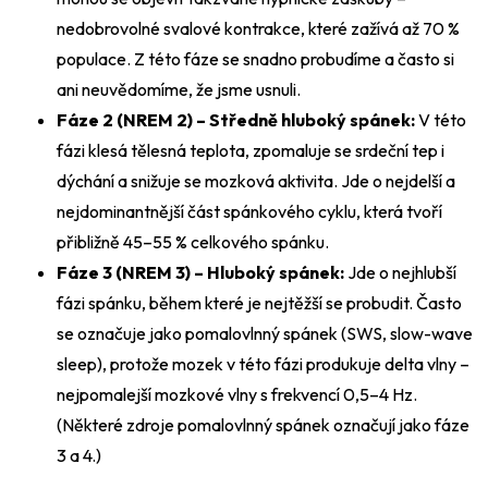
nedobrovolné svalové kontrakce, které zažívá až 70 %
populace. Z této fáze se snadno probudíme a často si
ani neuvědomíme, že jsme usnuli.
Fáze 2 (NREM 2) – Středně hluboký spánek:
V této
fázi klesá tělesná teplota, zpomaluje se srdeční tep i
dýchání a snižuje se mozková aktivita. Jde o nejdelší a
nejdominantnější část spánkového cyklu, která tvoří
přibližně 45–55 % celkového spánku.
Fáze 3 (NREM 3) – Hluboký spánek:
Jde o nejhlubší
fázi spánku, během které je nejtěžší se probudit. Často
se označuje jako pomalovlnný spánek (SWS, slow-wave
sleep), protože mozek v této fázi produkuje delta vlny –
nejpomalejší mozkové vlny s frekvencí 0,5–4 Hz.
(Některé zdroje pomalovlnný spánek označují jako fáze
3 a 4.)