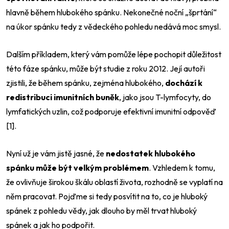
hlavně během hlubokého spánku. Nekonečné noční „šprtání“
na úkor spánku tedy z vědeckého pohledu nedává moc smysl.
Dalším příkladem, který vám pomůže lépe pochopit důležitost
této fáze spánku, může být studie z roku 2012. Její autoři
zjistili, že během spánku, zejména hlubokého,
dochází k
redistribuci imunitních buněk
, jako jsou T-lymfocyty, do
lymfatických uzlin, což podporuje efektivní imunitní odpověď
[1].
Nyní už je vám jistě jasné, že
nedostatek hlubokého
spánku může být velkým problémem
. Vzhledem k tomu,
že ovlivňuje širokou škálu oblastí života, rozhodně se vyplatí na
něm pracovat. Pojďme si tedy posvítit na to, co je hluboký
spánek z pohledu vědy, jak dlouho by měl trvat hluboký
spánek a jak ho podpořit.