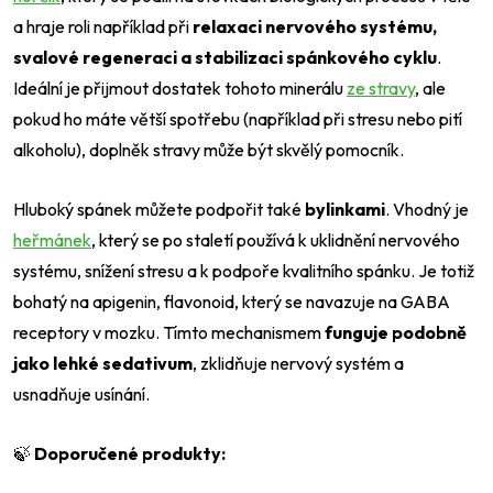
a hraje roli například při
relaxaci nervového systému,
svalové regeneraci a stabilizaci spánkového cyklu
.
Ideální je přijmout dostatek tohoto minerálu
ze stravy
, ale
pokud ho máte větší spotřebu (například při stresu nebo pití
alkoholu), doplněk stravy může být skvělý pomocník.
Hluboký spánek můžete podpořit také
bylinkami
. Vhodný je
heřmánek
, který se po staletí používá k uklidnění nervového
systému, snížení stresu a k podpoře kvalitního spánku. Je totiž
bohatý na apigenin, flavonoid, který se navazuje na GABA
receptory v mozku. Tímto mechanismem
funguje podobně
jako lehké sedativum
, zklidňuje nervový systém a
usnadňuje usínání.
🍃
Doporučené produkty: