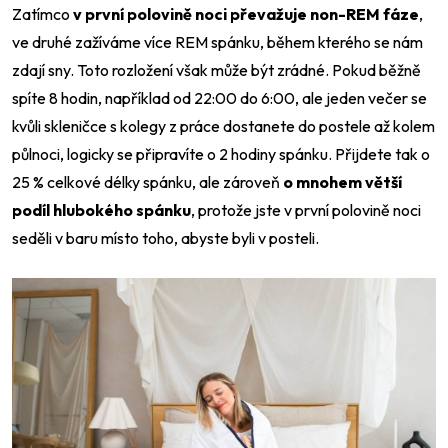
Zatímco
v první polovině noci převažuje non-REM fáze
,
ve druhé zažíváme více REM spánku, během kterého se nám
zdají sny. Toto rozložení však může být zrádné. Pokud běžně
spíte 8 hodin, například od 22:00 do 6:00, ale jeden večer se
kvůli skleničce s kolegy z práce dostanete do postele až kolem
půlnoci, logicky se připravíte o 2 hodiny spánku. Přijdete tak o
25 % celkové délky spánku, ale zároveň
o mnohem větší
podíl hlubokého spánku
, protože jste v první polovině noci
seděli v baru místo toho, abyste byli v posteli.