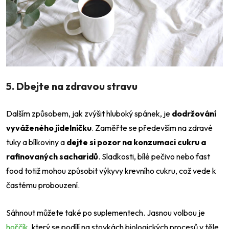
5. Dbejte na zdravou stravu
Dalším způsobem, jak zvýšit hluboký spánek, je
dodržování
vyváženého jídelníčku
. Zaměřte se především na zdravé
tuky a bílkoviny a
dejte si pozor na konzumaci cukru a
rafinovaných sacharidů
. Sladkosti, bílé pečivo nebo fast
food totiž mohou způsobit výkyvy krevního cukru, což vede k
častému probouzení.
Sáhnout můžete také po suplementech. Jasnou volbou je
hořčík
, který se podílí na stovkách biologických procesů v těle