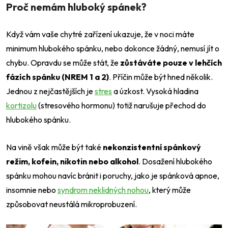
Proč nemám hluboký spánek?
Když vám vaše chytré zařízení ukazuje, že v noci máte
minimum hlubokého spánku, nebo dokonce žádný, nemusí jít o
chybu. Opravdu se může stát, že
zůstáváte pouze v lehčích
fázích spánku (NREM 1 a 2)
. Příčin může být hned několik.
Jednou z nejčastějších je
stres
a úzkost. Vysoká hladina
kortizolu
(stresového hormonu) totiž narušuje přechod do
hlubokého spánku.
Na vině však může být také
nekonzistentní spánkový
režim, kofein, nikotin nebo alkohol
. Dosažení hlubokého
spánku mohou navíc bránit i poruchy, jako je spánková apnoe,
insomnie nebo
syndrom neklidných nohou
, který může
způsobovat neustálá mikroprobuzení.