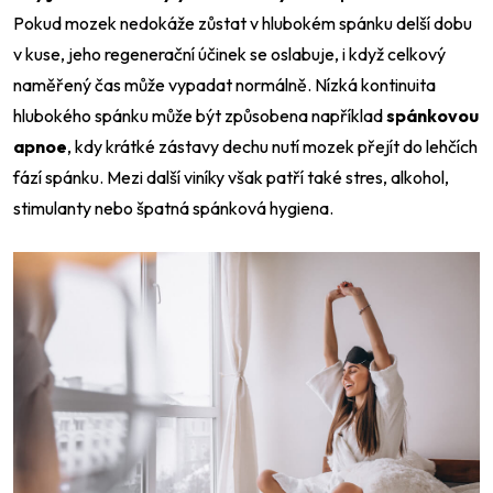
Pokud mozek nedokáže zůstat v hlubokém spánku delší dobu
v kuse, jeho regenerační účinek se oslabuje, i když celkový
naměřený čas může vypadat normálně. Nízká kontinuita
hlubokého spánku může být způsobena například
spánkovou
apnoe
, kdy krátké zástavy dechu nutí mozek přejít do lehčích
fází spánku. Mezi další viníky však patří také stres, alkohol,
stimulanty nebo špatná spánková hygiena.