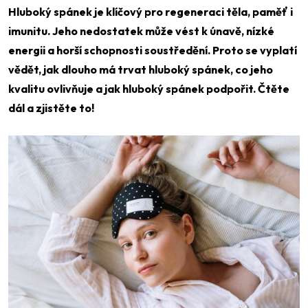
Hluboký spánek je klíčový pro regeneraci těla, paměť i
imunitu. Jeho nedostatek může vést k únavě, nízké
energii a horší schopnosti soustředění. Proto se vyplatí
vědět, jak dlouho má trvat hluboký spánek, co jeho
kvalitu ovlivňuje a jak hluboký spánek podpořit. Čtěte
dál a zjistěte to!