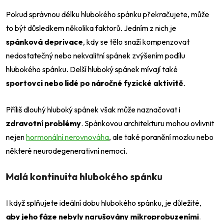
Pokud správnou délku hlubokého spánku překračujete, může
to být důsledkem několika faktorů. Jedním z nich je
spánková deprivace
, kdy se tělo snaží kompenzovat
nedostatečný nebo nekvalitní spánek zvýšením podílu
hlubokého spánku. Delší hluboký spánek mívají také
sportovci nebo lidé po náročné fyzické aktivitě
.
Příliš dlouhý hluboký spánek však může naznačovat i
zdravotní problémy
. Spánkovou architekturu mohou ovlivnit
nejen
hormonální nerovnováha
, ale také poranění mozku nebo
některé neurodegenerativní nemoci.
Malá kontinuita hlubokého spánku
I když splňujete ideální dobu hlubokého spánku, je důležité,
aby jeho fáze nebyly narušovány mikroprobuzeními
.