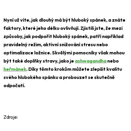
Nyní už víte, jak dlouhý má být hluboký spánek, a znáte
faktory, které jeho délku ovlivňují. Zjistili jste, že mezi
způsoby, jak podpořit hluboký spánek, patří například
pravidelný režim, aktivní snižování stresu nebo
optimalizace ložnice. Skvělými pomocníky však mohou
být také doplňky stravy, jako je
ashwagandha
nebo
heřmánek
. Díky těmto krokům můžete zlepšit kvalitu
svého hlubokého spánku a probouzet se skutečně
odpočatí.
Zdroje: