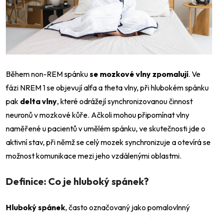
Během non-REM spánku
se mozkové vlny zpomalují
. Ve
fázi NREM 1 se objevují alfa a theta vlny, při hlubokém spánku
pak
delta vlny
, které odrážejí synchronizovanou činnost
neuronů v mozkové kůře. Ačkoli mohou připomínat vlny
naměřené u pacientů v umělém spánku, ve skutečnosti jde o
aktivní stav, při němž se celý mozek synchronizuje a otevírá se
možnost komunikace mezi jeho vzdálenými oblastmi.
Definice: Co je hluboký spánek?
Hluboký spánek
, často označovaný jako pomalovlnný