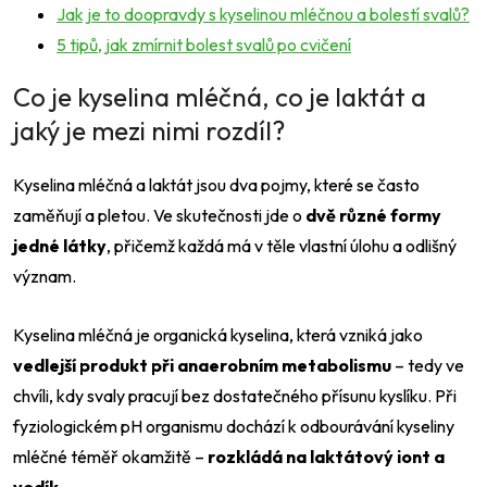
Jak je to doopravdy s kyselinou mléčnou a bolestí svalů?
5 tipů, jak zmírnit bolest svalů po cvičení
Co je kyselina mléčná, co je laktát a
jaký je mezi nimi rozdíl?
Kyselina mléčná a laktát jsou dva pojmy, které se často
zaměňují a pletou. Ve skutečnosti jde o
dvě různé formy
jedné látky
, přičemž každá má v těle vlastní úlohu a odlišný
význam.
Kyselina mléčná je organická kyselina, která vzniká jako
vedlejší produkt při anaerobním metabolismu
– tedy ve
chvíli, kdy svaly pracují bez dostatečného přísunu kyslíku. Při
fyziologickém pH organismu dochází k odbourávání kyseliny
mléčné téměř okamžitě –
rozkládá na laktátový iont a