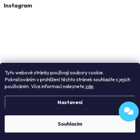
Instagram
Tyto webové stránky používají soubory cookie.
Pokračováním v prohlížení těchto stránek souhlasíte s jejich
používáním. Více informací naleznete
zde
.
Sledovat na Instagramu
Nastavení
Copyright 2026
Enori
. Všechna práva vyhrazena.
Upravit nastavení
cookies
Souhlasím
Vytvořil Shoptet