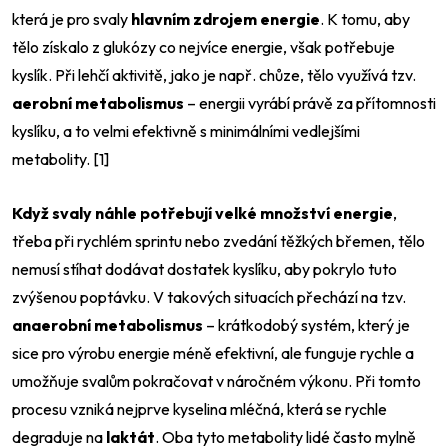
která je pro svaly
hlavním zdrojem energie
. K tomu, aby
tělo získalo z glukózy co nejvíce energie, však potřebuje
kyslík. Při lehčí aktivitě, jako je např. chůze, tělo využívá tzv.
aerobní metabolismus
– energii vyrábí právě za přítomnosti
kyslíku, a to velmi efektivně s minimálními vedlejšími
metabolity. [1]
Když svaly náhle potřebují velké množství energie
,
třeba při rychlém sprintu nebo zvedání těžkých břemen, tělo
nemusí stíhat dodávat dostatek kyslíku, aby pokrylo tuto
zvýšenou poptávku. V takových situacích přechází na tzv.
anaerobní metabolismus
– krátkodobý systém, který je
sice pro výrobu energie méně efektivní, ale funguje rychle a
umožňuje svalům pokračovat v náročném výkonu. Při tomto
procesu vzniká nejprve kyselina mléčná, která se rychle
degraduje na
laktát
. Oba tyto metabolity lidé často mylně