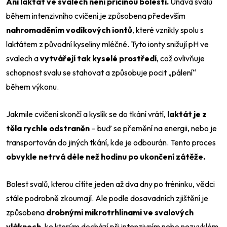
Ani laktát ve svalech není přičinou bolestí.
Únava svalů
během intenzivního cvičení je způsobena především
nahromaděním vodíkových iontů
, které vznikly spolu s
laktátem z původní kyseliny mléčné. Tyto ionty snižují pH ve
svalech a
vytvářejí tak kyselé prostředí
, což ovlivňuje
schopnost svalu se stahovat a způsobuje pocit „pálení“
během výkonu.
Jakmile cvičení skončí a kyslík se do tkání vrátí,
laktát je z
těla rychle odstraněn
– buď se přemění na energii, nebo je
transportován do jiných tkání, kde je odbourán. Tento proces
obvykle netrvá déle než hodinu po ukončení zátěže.
Bolest svalů, kterou cítíte jeden až dva dny po tréninku, vědci
stále podrobně zkoumají. Ale podle dosavadních zjištění je
způsobena
drobnými mikrotrhlinami ve svalových
vláknech
, ke kterým dochází při intenzivním nebo nezvyklém