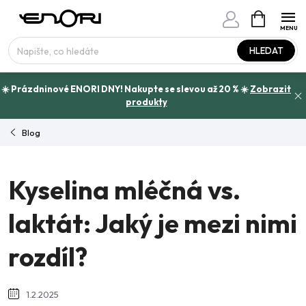
Přejít
NÁKUPNÍ
www.enori.cz - Chat
KOŠÍK
na
Máte otázku?
obsah
HLEDAT
☀️ Prázdninové ENORI DNY! Nakupte se slevou až 20 % ☀️
Zobrazit
produkty
Blog
Kyselina mléčná vs.
laktát: Jaký je mezi nimi
rozdíl?
1.2.2025