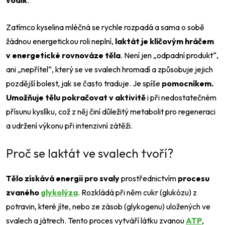
vodík
.
Zatímco kyselina mléčná se rychle rozpadá a sama o sobě
žádnou energetickou roli neplní,
laktát je klíčovým hráčem
v energetické rovnováze těla
. Není jen „odpadní produkt“,
ani „nepřítel“, který se ve svalech hromadí a způsobuje jejich
pozdější bolest, jak se často traduje. Je spíše
pomocníkem.
Umožňuje tělu pokračovat v aktivitě
i při nedostatečném
přísunu kyslíku, což z něj činí důležitý metabolit pro regeneraci
a udržení výkonu při intenzivní zátěži.
Proč se laktát ve svalech tvoří?
Tělo získává energii pro svaly
prostřednictvím
procesu
zvaného
glykolýza
. Rozkládá při něm cukr (glukózu) z
potravin, které jíte, nebo ze zásob (glykogenu) uložených ve
svalech a játrech. Tento proces vytváří látku zvanou
ATP
,