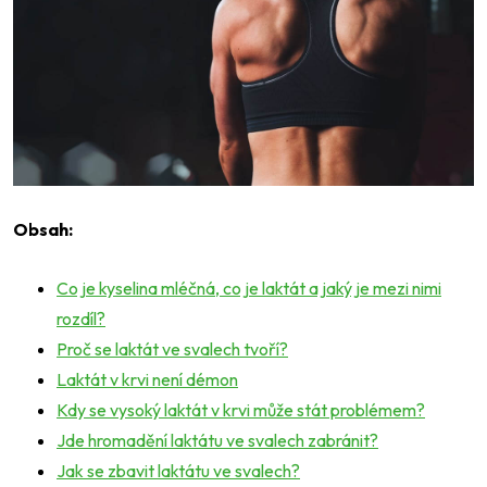
Obsah:
Co je kyselina mléčná, co je laktát a jaký je mezi nimi
rozdíl?
Proč se laktát ve svalech tvoří?
Laktát v krvi není démon
Kdy se vysoký laktát v krvi může stát problémem?
Jde hromadění laktátu ve svalech zabránit?
Jak se zbavit laktátu ve svalech?