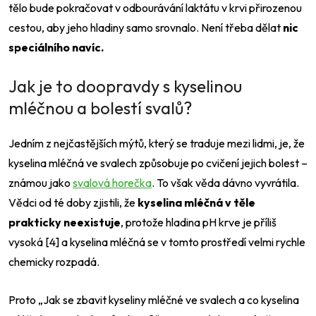
tělo bude pokračovat v odbourávání laktátu v krvi přirozenou
cestou, aby jeho hladiny samo srovnalo. Není třeba dělat
nic
speciálního navíc.
Jak je to doopravdy s kyselinou
mléčnou a bolestí svalů?
Jedním z nejčastějších mýtů, který se traduje mezi lidmi, je, že
kyselina mléčná ve svalech způsobuje po cvičení jejich bolest –
známou jako
svalová horečka
. To však věda dávno vyvrátila.
Vědci od té doby zjistili, že
kyselina mléčná v těle
prakticky neexistuje
, protože hladina pH krve je příliš
vysoká [4] a kyselina mléčná se v tomto prostředí velmi rychle
chemicky rozpadá.
Proto „
Jak se zbavit kyseliny mléčné ve svalech a co kyselina