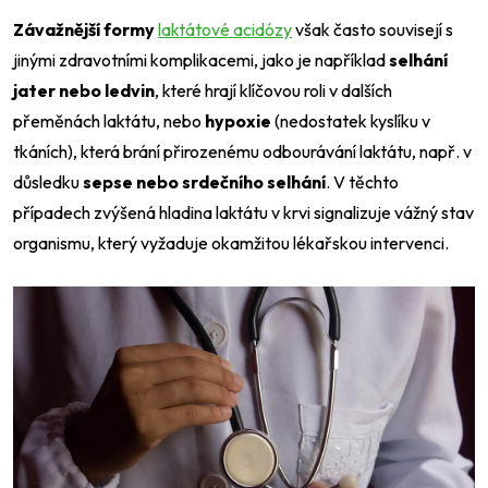
Závažnější formy
laktátové acidózy
však často souvisejí s
jinými zdravotními komplikacemi, jako je například
selhání
jater nebo ledvin
, které hrají klíčovou roli v dalších
přeměnách laktátu, nebo
hypoxie
(nedostatek kyslíku v
tkáních), která brání přirozenému odbourávání laktátu, např. v
důsledku
sepse nebo srdečního selhání
. V těchto
případech zvýšená hladina laktátu v krvi signalizuje vážný stav
organismu, který vyžaduje okamžitou lékařskou intervenci.