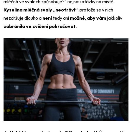
mléčná ve svalech způsobuje?
“ nejsou otázky na místě.
Kyselina mléčná svaly „neotráví“
, protože se v nich
nezdržuje dlouho a
není
tedy ani
možné, aby vám
jakkoliv
zabránila ve cvičení pokračovat.