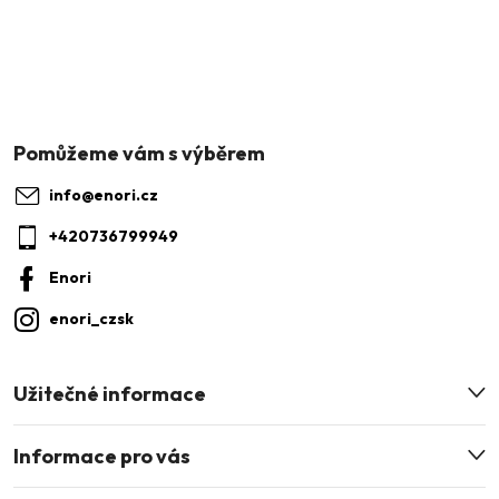
Z
á
p
a
info
@
enori.cz
t
+420736799949
í
Enori
enori_czsk
Užitečné informace
Informace pro vás