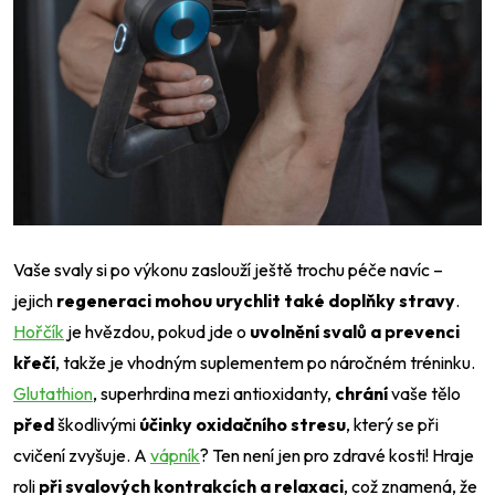
Vaše svaly si po výkonu zaslouží ještě trochu péče navíc –
jejich
regeneraci mohou urychlit také doplňky stravy
.
Hořčík
je hvězdou, pokud jde o
uvolnění svalů a prevenci
křečí
, takže je vhodným suplementem po náročném tréninku.
Glutathion
, superhrdina mezi antioxidanty,
chrání
vaše tělo
před
škodlivými
účinky oxidačního stresu
, který se při
cvičení zvyšuje. A
vápník
? Ten není jen pro zdravé kosti! Hraje
roli
při svalových kontrakcích a relaxaci
, což znamená, že