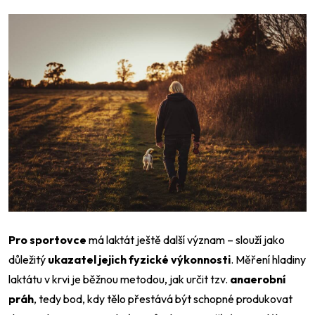
Pro sportovce
má laktát ještě další význam – slouží jako
důležitý
ukazatel jejich fyzické výkonnosti
. Měření hladiny
laktátu v krvi je běžnou metodou, jak určit tzv.
anaerobní
práh
, tedy bod, kdy tělo přestává být schopné produkovat