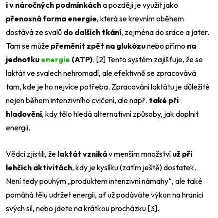
i v náročných podmínkách
a později je využit jako
přenosná forma energie
, která se krevním oběhem
dostává ze svalů
do dalších tkání
, zejména do srdce a jater.
Tam se může
přeměnit zpět na glukózu
nebo přímo
na
jednotku
energie
(ATP)
. [2] Tento systém zajišťuje, že se
laktát ve svalech nehromadí, ale efektivně se zpracovává
tam, kde je ho nejvíce potřeba. Zpracování laktátu je důležité
nejen během intenzivního cvičení, ale např.
také při
hladovění
, kdy tělo hledá alternativní způsoby, jak doplnit
energii.
Vědci zjistili, že
laktát vzniká
v menším množství
už při
lehčích aktivitách
, kdy je kyslíku (zatím ještě) dostatek.
Není tedy pouhým „produktem intenzivní námahy“, ale také
pomáhá tělu udržet energii, ať už podáváte výkon na hranici
svých sil, nebo jdete na krátkou procházku [3].