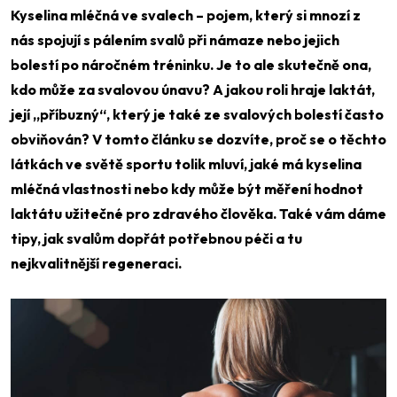
Kyselina mléčná ve svalech – pojem, který si mnozí z
nás spojují s pálením svalů při námaze nebo jejich
bolestí po náročném tréninku. Je to ale skutečně ona,
kdo může za svalovou únavu? A jakou roli hraje laktát,
její „příbuzný“, který je také ze svalových bolestí často
obviňován? V tomto článku se dozvíte, proč se o těchto
látkách ve světě sportu tolik mluví, jaké má kyselina
mléčná vlastnosti nebo kdy může být měření hodnot
laktátu užitečné pro zdravého člověka. Také vám dáme
tipy, jak svalům dopřát potřebnou péči a tu
nejkvalitnější regeneraci.