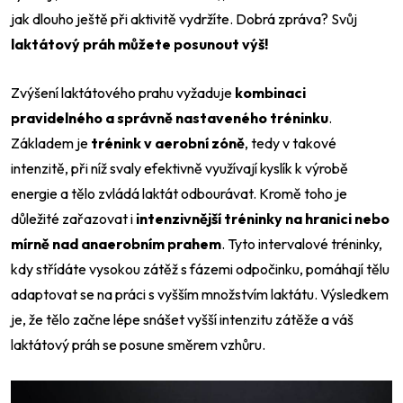
jak dlouho ještě při aktivitě vydržíte. Dobrá zpráva? Svůj
laktátový práh můžete posunout výš!
Zvýšení laktátového prahu vyžaduje
kombinaci
pravidelného a správně nastaveného tréninku
.
Základem je
trénink v aerobní zóně
, tedy v takové
intenzitě, při níž svaly efektivně využívají kyslík k výrobě
energie a tělo zvládá laktát odbourávat. Kromě toho je
důležité zařazovat i
intenzivnější tréninky na hranici nebo
mírně nad anaerobním prahem
. Tyto intervalové tréninky,
kdy střídáte vysokou zátěž s fázemi odpočinku, pomáhají tělu
adaptovat se na práci s vyšším množstvím laktátu. Výsledkem
je, že tělo začne lépe snášet vyšší intenzitu zátěže a váš
laktátový práh se posune směrem vzhůru.