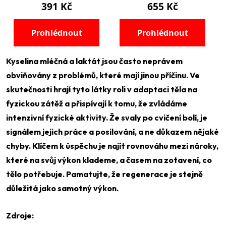
Kyselina mléčná a laktát jsou často neprávem
obviňovány z problémů, které mají jinou příčinu. Ve
skutečnosti hrají tyto látky roli v adaptaci těla na
fyzickou zátěž a přispívají k tomu, že zvládáme
intenzivní fyzické aktivity. Že svaly po cvičení bolí, je
signálem jejich práce a posilování, a ne důkazem nějaké
chyby. Klíčem k úspěchu je najít rovnováhu mezi nároky,
které na svůj výkon klademe, a časem na zotavení, co
tělo potřebuje. Pamatujte, že regenerace je stejně
důležitá jako samotný výkon.
Zdroje: