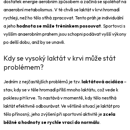
dostatek energie aerobním způsobem a začíná se spoléhat na
anaerobní metabolismus. V té chvíli se laktát v krvi hromadí
rychleji, než ho tělo stíhá zpracovat. Tento práh je individuální
a jeho
hodnota se může tréninkem posouvat
. Sportovci s
vyšším anaerobním prahem jsou schopni podávat vyšší výkony
po delší dobu, aniž by se unavili.
Kdy se vysoký laktát v krvi může stát
problémem?
Jedním z nejčastějších problémů je tzv.
laktátová acidóza
–
stav, kdy se v těle hromadí příliš mnoho laktátu, což vede k
poklesu pH krve. To nastává v momentě, kdy tělo nestíhá
laktát efektivně odbourávat. Ve většině situací je laktát pro
tělo přínosný, jeho zvýšení při sportovní aktivitě je
zcela
běžné a hodnoty se rychle vrací do normálu
.