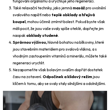
fungování organismu a urychluje jeho regeneraci.
Také relaxační techniky, jako jemná
masáž
pro uvolnění
svalového napětí nebo
teplé obklady a hřejivá
koupel
, mohou účinně zmírnit bolest. Pokud byste však
měli pocit, že jsou vaše svaly spíše oteklé, dopřejte jim
naopak
obklady studené
.
Správnou výživou,
hlavně bohatou na bílkoviny, které
Odeslat
jsou stavebním materiálem pro svalová vlákna, a s
vhodným zastoupením vitamínů a minerálu, můžete také
Powered by chaterimo
regeneraci urychlit.
Nezapomeňte však bolavým svalům dopřát dostatek
času na zotavení.
Odpočinek a klidový režim
jsou
klíčem k tomu, aby se svaly staly silnějšími a odolnějšími.