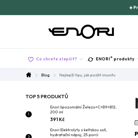
Přejít
☀️ P
na
obsah
®
Co chcete zlepšit?
ENORI
produkty
Blog
Nejlepší tipy, jak posílit imunitu
Domů
P
TOP 5 PRODUKTŮ
Enori lipozomální Železo+C+B9+B12,
o
200 ml
391 Kč
s
Enori Elektrolyty s keltskou solí,
P
hydratační nápoj, 25 porcí