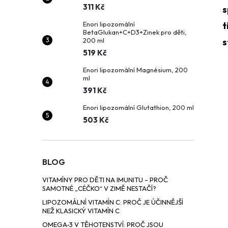
t
311 Kč
s
Enori lipozomální
t
r
BetaGlukan+C+D3+Zinek pro děti,
200 ml
s
519 Kč
a
Enori lipozomální Magnésium, 200
ml
n
391 Kč
Enori lipozomální Glutathion, 200 ml
n
503 Kč
í
p
BLOG
VITAMÍNY PRO DĚTI NA IMUNITU – PROČ
a
SAMOTNÉ „CÉČKO“ V ZIMĚ NESTAČÍ?
LIPOZOMÁLNÍ VITAMÍN C: PROČ JE ÚČINNĚJŠÍ
n
NEŽ KLASICKÝ VITAMÍN C
OMEGA-3 V TĚHOTENSTVÍ: PROČ JSOU