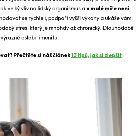
k velký vliv na lidský organismus a
v malé míře není
odovat se rychleji, podpoří vyšší výkony a ukáže vám,
hodobý stres, který je mnohdy až chronický. Dlouhodobě
výrazně oslabit imunitu.
ovat? Přečtěte si náš článek
13 tipů, jak si zlepšit