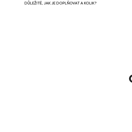
DŮLEŽITÉ, JAK JE DOPLŇOVAT A KOLIK?
e
l