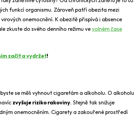
 taky zánětlivé cytosiny? Od chronických zánětů je to už
ých funkcí organismu. Zároveň patří obezita mezi
virových onemocnění. K obezitě přispívá i absence
ale zkuste do svého denního režimu ve
volném čase
ním začít a vydržet
!
 byste se měli vyhnout cigaretám a alkoholu. O alkohol
navíc
zvyšuje riziko rakoviny
. Stejně tak snižuje
ípadným onemocněním. Cigarety a zakouřené prostředí