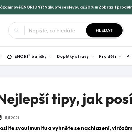
rázdninové ENORI DNY! Nakupte se slevou až 20 % ☀️
Zobrazit produk
HLEDAT
®
ENORI
balíčky
Doplňky stravy
Pro děti
Pr
Nejlepší tipy, jak pos
11.11.2021
osilte svou imunitu a vyhněte se nachlazení, viróz