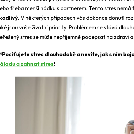
ebo třeba menší hádku s partnerem. Tento stres nemá ta
kodlivý
. V některých případech vás dokonce donutí rozh
aké jsou vaše životní priority. Problémem se stává dlou
eřešený stres se může nepříjemně podepsat na zdraví a 

Pociťujete stres dlouhodobě a nevíte, jak s ním boj
áladu a zahnat stres
!