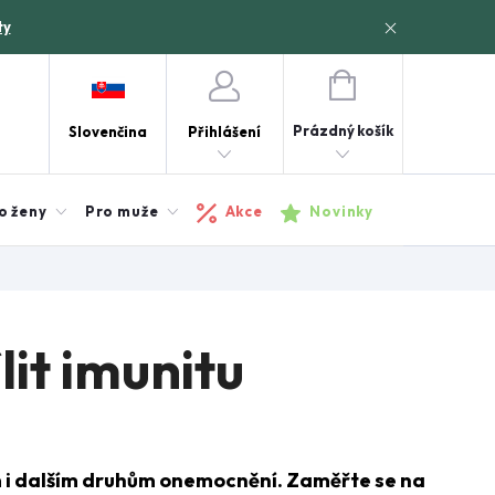
ty
NÁKUPNÍ
KOŠÍK
Prázdný košík
Slovenčina
Přihlášení
o ženy
Pro muže
Akce
Novinky
ílit imunitu
ám i dalším druhům onemocnění. Zaměřte se na