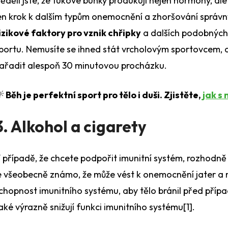
ěděli jste, že tukové buňky produkují nejen hormony, ale
en krok k dalším typům onemocnění a zhoršování správn
izikové faktory pro vznik chřipky
a dalších podobných 
portu.
Nemusíte se ihned stát vrcholovým sportovcem, 
ařadit alespoň 30 minutovou procházku.

Běh je perfektní sport pro tělo i duši. Zjistěte,
jak s 
3. Alkohol a cigarety
 případě, že chcete podpořit imunitní systém, rozhodně
e všeobecně známo, že může vést k onemocnění jater a 
chopnost imunitního systému, aby tělo bránil před př
aké výrazně snižují funkci imunitního systému
[1]
.