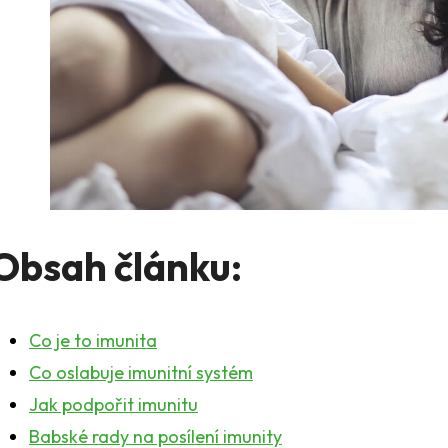
Obsah článku:
Co je to imunita
Co oslabuje imunitní systém
Jak podpořit imunitu
Babské rady na posílení imunity