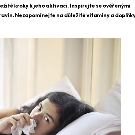
ité kroky k jeho aktivaci. Inspirujte se ověřenými
potravin. Nezapomínejte na důležité vitamíny a doplňk