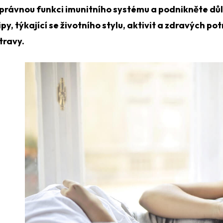
právnou funkci imunitního systému a podnikněte důlež
ipy, týkající se životního stylu, aktivit a zdravých 
travy.