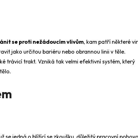
enori.cz - Chat
ázku?
ánit se proti nežádoucím vlivům
, kam patří některé vir
avit jako určitou bariéru nebo obrannou linii v těle.
é trávicí trakt. Vzniká tak velmi efektivní systém, který
tělo.
tém
 se jedná o blížící se zkoušku, důležitý pracovní pohov