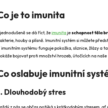
www.
Co je to imunita
Máte ot
jednodušeně se dá říct, že
imunita
je
schopnost těla br
akterie, houby a plísně. Imunitní systém si můžete předst
 imunitním systému funguje pokožka, sliznice, žlázy a tak
okáže bojovat proti množství hrozeb, útočících na naše 
Co oslabuje imunitní sys
1. Dlouhodobý stres
aždý z nás se občas potýká s krátkodobým stresem, ať už