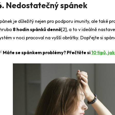
4. Nedostatečný spánek
pánek je důležitý nejen pro podporu imunity, ale také pr
hruba
8 hodin spánků denně
[2]
, a to v ideálně nastav
ystém v noci pracoval na vyšší obrátky. Dopřejte si spán

Máte se spánkem problémy? Přečtěte si
10 tipů, ja