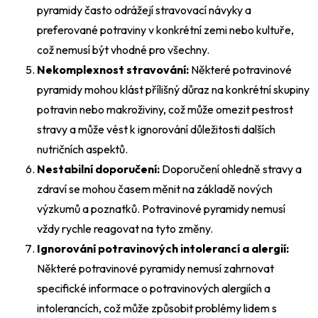
pyramidy často odrážejí stravovací návyky a
preferované potraviny v konkrétní zemi nebo kultuře,
což nemusí být vhodné pro všechny.
Nekomplexnost stravování:
Některé potravinové
pyramidy mohou klást přílišný důraz na konkrétní skupiny
potravin nebo makroživiny, což může omezit pestrost
stravy a může vést k ignorování důležitosti dalších
nutričních aspektů.
Nestabilní doporučení:
Doporučení ohledně stravy a
zdraví se mohou časem měnit na základě nových
výzkumů a poznatků. Potravinové pyramidy nemusí
vždy rychle reagovat na tyto změny.
Ignorování potravinových intolerancí a alergií:
Některé potravinové pyramidy nemusí zahrnovat
specifické informace o potravinových alergiích a
intolerancích, což může způsobit problémy lidem s