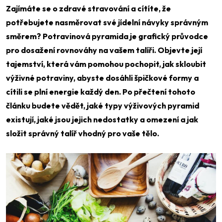
Zajímáte se o zdravé stravování a cítíte, že
potřebujete nasměrovat své jídelní návyky správným
směrem? Potravinová pyramida je grafický průvodce
pro dosažení rovnováhy na vašem talíři. Objevte její
tajemství, která vám pomohou pochopit, jak skloubit
výživné potraviny, abyste dosáhli špičkové formy a
cítili se plní energie každý den. Po přečtení tohoto
článku budete vědět, jaké typy výživových pyramid
existují, jaké jsou jejich nedostatky a omezení a jak
složit správný talíř vhodný pro vaše tělo.