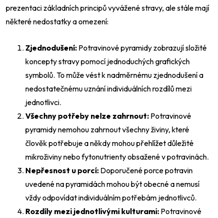
prezentaci základních principů vyvážené stravy, ale stále mají
některé nedostatky a omezení:
Zjednodušení:
Potravinové pyramidy zobrazují složité
koncepty stravy pomocí jednoduchých grafických
symbolů. To může vést k nadměrnému zjednodušení a
nedostatečnému uznání individuálních rozdílů mezi
jednotlivci.
Všechny potřeby nelze zahrnout:
Potravinové
pyramidy nemohou zahrnout všechny živiny, které
člověk potřebuje a někdy mohou přehlížet důležité
mikroživiny nebo fytonutrienty obsažené v potravinách.
Nepřesnost u porcí:
Doporučené porce potravin
uvedené na pyramidách mohou být obecné a nemusí
vždy odpovídat individuálním potřebám jednotlivců.
Rozdíly mezi jednotlivými kulturami:
Potravinové