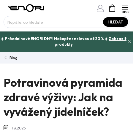
Přejít
NÁKUPNÍ
www.enori.cz - Chat
KOŠÍK
na
Máte otázku?
obsah
HLEDAT
☀️ Prázdninové ENORI DNY! Nakupte se slevou až 20 % ☀️
Zobrazit
produkty
Blog
Potravinová pyramida
zdravé výživy: Jak na
vyvážený jídelníček?
1.8.2023