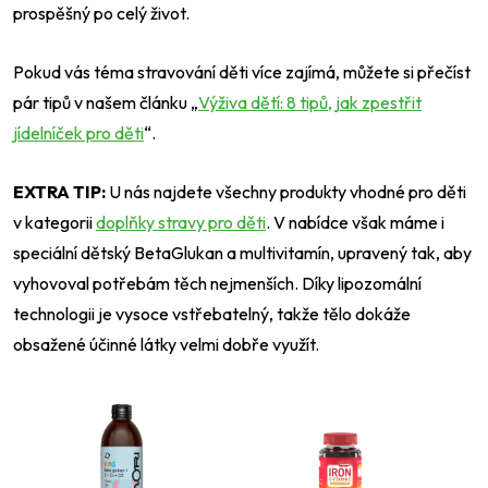
prospěšný po celý život.
Pokud vás téma stravování děti více zajímá, můžete si přečíst
pár tipů v našem článku „
Výživa dětí: 8 tipů, jak zpestřit
jídelníček pro děti
“.
EXTRA TIP:
U nás najdete všechny produkty vhodné pro děti
v kategorii
doplňky stravy pro děti
. V nabídce však máme i
speciální dětský
BetaGlukan a
multivitamín, upravený tak, aby
vyhovoval potřebám těch nejmenších. Díky lipozomální
technologii je vysoce vstřebatelný, takže tělo dokáže
obsažené účinné látky velmi dobře využít.