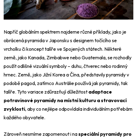
Napříč globálním spektrem najdeme různé příklady, jako je
obrácená pyramida v Japonsku s designem točícího se
vrcholku či koncept talíře ve Spojených státech. Některé
země, jako Kanada, Zimbabwe nebo Guatemala, se rozhodly
použít odlišné vizuální symboly –⁠ duhu, čtverec nebo rodinný
hrnec. Země, jako Jižní Korea a Čína, představily pyramidy v
podobě pagod, zatímco Austrálie používá jak pyramidy, tak
talíře. Tyto variace zdůrazňují důležitost
adaptace
potravinové pyramidy na místní kulturu a stravovací
zvyklosti
, aby co nejlépe odpovídala individuálním potřebám
každého obyvatele.
Zároveň nesmíme zapomenout i na
speciální pyramidy pro