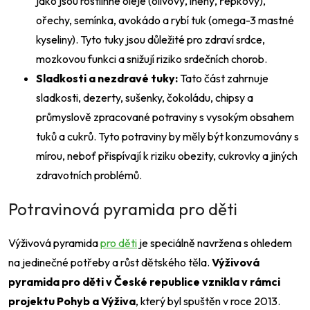
jako jsou rostlinné oleje (olivový, lněný, řepkový),
ořechy, semínka, avokádo a rybí tuk (omega-3 mastné
kyseliny). Tyto tuky jsou důležité pro zdraví srdce,
mozkovou funkci a snižují riziko srdečních chorob.
Sladkosti a nezdravé tuky:
Tato část zahrnuje
sladkosti, dezerty, sušenky, čokoládu, chipsy a
průmyslově zpracované potraviny s vysokým obsahem
tuků a cukrů. Tyto potraviny by měly být konzumovány s
mírou, neboť přispívají k riziku obezity, cukrovky a jiných
zdravotních problémů.
Potravinová pyramida pro děti
Výživová pyramida
pro děti
je speciálně navržena s ohledem
na jedinečné potřeby a růst dětského těla.
Výživová
pyramida pro děti v České republice vznikla v rámci
projektu Pohyb a Výživa
, který byl spuštěn v roce 2013.