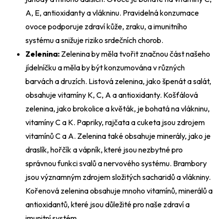
A, E, antioxidanty a vlákninu. Pravidelná konzumace
ovoce podporuje zdraví kůže, zraku, a imunitního
systému a snižuje riziko srdečních chorob.
Zelenina:
Zelenina by měla tvořit značnou část našeho
jídelníčku a měla by být konzumována v různých
barvách a druzích. Listová zelenina, jako špenát a salát,
obsahuje vitamíny K, C, A a antioxidanty. Košťálová
zelenina, jako brokolice a květák, je bohatá na vlákninu,
vitamíny C a K. Papriky, rajčata a cuketa jsou zdrojem
vitamínů C a A. Zelenina také obsahuje minerály, jako je
draslík, hořčík a vápník, které jsou nezbytné pro
správnou funkci svalů a nervového systému. Brambory
jsou významným zdrojem složitých sacharidů a vlákniny.
Kořenová zelenina obsahuje mnoho vitamínů, minerálů a
antioxidantů, které jsou důležité pro naše zdraví a
imunitní systém.