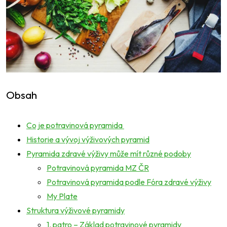
Obsah
Co je potravinová pyramida
Historie a vývoj výživových pyramid
Pyramida zdravé výživy může mít různé podoby
Potravinová pyramida MZ ČR
Potravinová pyramida podle Fóra zdravé výživy
My Plate
Struktura výživové pyramidy
1. patro
– Základ potravinové pyramidy