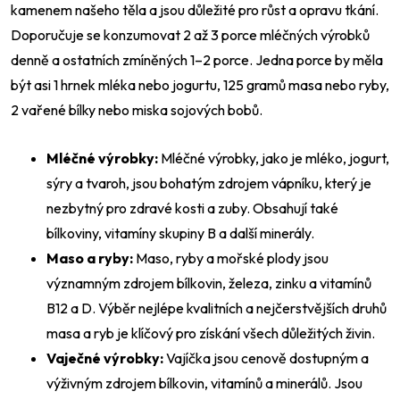
kamenem našeho těla a jsou důležité pro růst a opravu tkání.
Doporučuje se konzumovat 2 až 3 porce mléčných výrobků
denně a ostatních zmíněných 1–2 porce. Jedna porce by měla
být asi 1 hrnek mléka nebo jogurtu, 125 gramů masa nebo ryby,
2 vařené bílky nebo miska sojových bobů.
Mléčné výrobky:
Mléčné výrobky, jako je mléko, jogurt,
sýry a tvaroh, jsou bohatým zdrojem vápníku, který je
nezbytný pro zdravé kosti a zuby. Obsahují také
bílkoviny, vitamíny skupiny B a další minerály.
Maso a ryby:
Maso, ryby a mořské plody jsou
významným zdrojem bílkovin, železa, zinku a vitamínů
B12 a D. Výběr nejlépe kvalitních a nejčerstvějších druhů
masa a ryb je klíčový pro získání všech důležitých živin.
Vaječné výrobky:
Vajíčka jsou cenově dostupným a
výživným zdrojem bílkovin, vitamínů a minerálů. Jsou