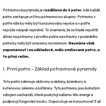
Potravinová pyramida je
rozdělena do 4 pater
, kde každé
patro zastupuje určitou potravinovou skupinu. Potraviny v
patře níže by měly být konzumovány nejvíce a v patře
nejvýše naopak nejméně. To znamená, že se klade největší
důraz na potraviny z prvního patra a potraviny z posledního
patra by měly být omezeny na minimum.
Nesmíme však
zapomenout i na základové, málo zmiňované patro, a
to pitný režim.
I. První patro – Základ potravinové pyramidy
Toto patro zahrnuje obiloviny a obilniny, brambory a
kořenovou zeleninu a luštěniny. Tyto potraviny jsou bohatým
zdrojem sacharidů, které poskytují našemu tělu energii a
podporují fungování mozku. Doporučuje se konzumovat 3 až