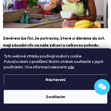
Závěrem lze říci, že potraviny, které si dáváme do úst,
mají zásadní vliv na naše zdraví a celkovou pohodu.
Není pochyb o tom, že bychom se měli zajímat o to, co
Tyto webové stránky používají soubory cookie.
jíme, a snažit se sestavit si jídelníček co nejvyváženěji.
Pokračováním v prohlížení těchto stránek souhlasíte s jejich
Potravinová pyramida je v tomto směru skvělým
používáním. Více informací naleznete
zde
.
začátkem, zejména pro ty, kteří hledají jednoduchý a
Nastavení
srozumitelný návod na správné stravování.
Souhlasím
Zdroj