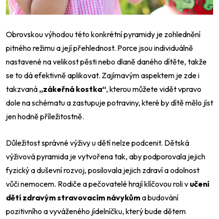
Obrovskou výhodou této konkrétní pyramidy je zohlednění
pitného režimu a její přehlednost. Porce jsou individuálně
nastavené na velikost pěsti nebo dlaně daného dítěte, takže
se to dá efektivně aplikovat. Zajímavým aspektem je zde i
takzvaná
„zákeřná kostka“
, kterou můžete vidět vpravo
dole na schématu a zastupuje potraviny, které by dítě mělo jíst
jen hodně příležitostně.
Důležitost správné výživy u dětí nelze podcenit. Dětská
výživová pyramida je vytvořena tak, aby podporovala jejich
fyzický a duševní rozvoj, posilovala jejich zdraví a odolnost
vůči nemocem. Rodiče a pečovatelé hrají klíčovou roli v
učení
dětí zdravým stravovacím návykům
a budování
pozitivního a vyváženého jídelníčku, který bude dětem