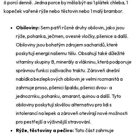
6 porcí denně. Jedna porce by měla být asi 1 plátek chleba, 1
kopeček vařené rýže nebo těstovin nebo 1 malý brambor.
Obiloviny:
Sem patří různé druhy obilovin, jako jsou
rýže, pohanka, ječmen, ovesné vločky, pšenice a další.
Obiloviny jsou bohatým zdrojem sacharidů, které
poskytují energii našemu tělu. Obsahují také důležité
vitamíny skupiny B, minerály a vlákninu, která podporuje
správnou funkci zažívacího traktu. Zároveň d
nešní
nabídka bezlepkových obilovin je velmi rozmanitá a
zahrnuje proso, pšenici špaldu, pšenici dvou- a
jednozrnku, pohanku, amarant, quinou a další. Tyto
obiloviny poskytují skvělou alternativu pro lidi s
intolerancí na lepek a zároveň otevírají nové možnosti
pro pestřejší a výživnější stravování.
Rýže, těstoviny a pečivo:
Tato část zahrnuje