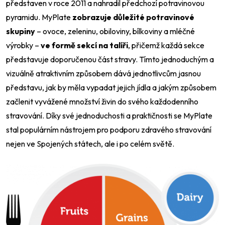
představen v roce 2011 a nahradil předchozí potravinovou
pyramidu. MyPlate
zobrazuje důležité potravinové
skupiny
– ovoce, zeleninu, obiloviny, bílkoviny a mléčné
výrobky –
ve formě sekcí na talíři
, přičemž každá sekce
představuje doporučenou část stravy. Tímto jednoduchým a
vizuálně atraktivním způsobem dává jednotlivcům jasnou
představu, jak by měla vypadat jejich jídla a jakým způsobem
začlenit vyvážené množství živin do svého každodenního
stravování. Díky své jednoduchosti a praktičnosti se MyPlate
stal populárním nástrojem pro podporu zdravého stravování
nejen ve Spojených státech, ale i po celém světě.