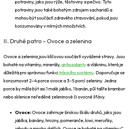
potraviny, jako jsou rýže, těstoviny a pečivo. Tyto
potraviny jsou také bohatým zdrojem sacharidů a
mohou být součástí zdravého stravování, pokud jsou
konzumovány v mírných množstvích.
II. Druhé patro – Ovoce a zelenina
Ovoce a zelenina jsou klíčovou součástí vyvážené stravy. Jsou
bohaté na vitamíny, minerály,
antioxidanty
a vlákninu, která je
důležitá pro správnou funkci
trávicího systému
. Doporučuje se
konzumovat 2–4 porce ovoce a 3–5 porcí zeleniny. Jedna
porce by měla být asi 1 malé jablko, 1 banán, půl talíře brambor
nebo sklenice neředěné zeleninové či ovocné šťávy.
Ovoce:
Ovoce zahrnuje širokou škálu druhů, jako jsou
jablka, banány, hrozny, pomeranče, kiwi, meruňky,
jahody a mnoho dalších. Ovoce je bohaté na vitamíny C,