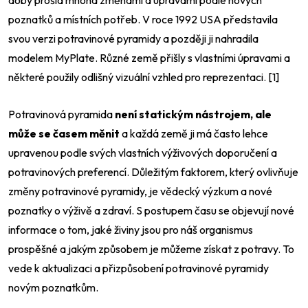
poznatků a místních potřeb. V roce 1992 USA představila
svou verzi potravinové pyramidy a později ji nahradila
modelem MyPlate. Různé země přišly s vlastními úpravami a
některé použily odlišný vizuální vzhled pro reprezentaci. [1]
Potravinová pyramida
není statickým nástrojem, ale
může se časem měnit
a každá země ji má často lehce
upravenou podle svých vlastních výživových doporučení a
potravinových preferencí. Důležitým faktorem, který ovlivňuje
změny potravinové pyramidy, je vědecký výzkum a nové
poznatky o výživě a zdraví. S postupem času se objevují nové
informace o tom, jaké živiny jsou pro náš organismus
prospěšné a jakým způsobem je můžeme získat z potravy. To
vede k aktualizaci a přizpůsobení potravinové pyramidy
novým poznatkům.