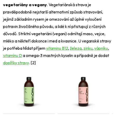
vegetariány a vegany
. Vegetariánská strava je
pravděpodobně nejstarší alternativní způsob stravování,
jejímž základním rysem je omezování až úplné vyloučení
potravin živočišného původu, a lidé k ní přistupují z různých
důvodů. Striktní vegetariáni (vegani) odmítají maso, vejce,
mléko a někteří dokonce i med a kvasnice. U veganské stravy
je potřeba hlídat příjem
vitaminu B12
,
železa
,
zinku
,
vápníku
,
vitamínu D
a omega-3 mastných kyselin a případně je dodat
doplňky stravy
. [2]