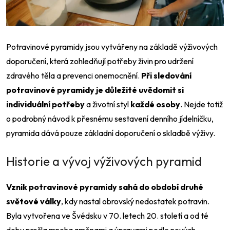
Potravinové pyramidy jsou vytvářeny na základě výživových
doporučení, která zohledňují potřeby živin pro udržení
zdravého těla a prevenci onemocnění.
Při sledování
potravinové pyramidy je důležité uvědomit si
individuální potřeby
a životní styl
každé osoby
. Nejde totiž
o podrobný návod
k přesnému sestavení denního jídelníčku
,
pyramida dává pouze základní doporučení o skladbě výživy.
Historie a vývoj výživových pyramid
Vznik potravinové pyramidy sahá do období druhé
světové války
, kdy nastal obrovský nedostatek potravin.
Byla vytvořena ve Švédsku v 70. letech 20. století a od té
doby prošla mnoha změnami a úpravami podle nových