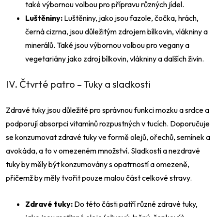
také výbornou volbou pro přípravu různých jídel.
Luštěniny:
Luštěniny, jako jsou fazole, čočka, hrách,
černá cizrna, jsou důležitým zdrojem bílkovin, vlákniny a
minerálů. Také jsou výbornou volbou pro vegany a
Odeslat
vegetariány jako zdroj bílkovin, vlákniny a dalších živin.
Powered by chaterimo
IV. Čtvrté patro – Tuky a sladkosti
Zdravé tuky jsou důležité pro správnou funkci mozku a srdce a
podporují absorpci vitamínů rozpustných v tucích. Doporučuje
se konzumovat zdravé tuky ve formě olejů, ořechů, semínek a
avokáda, a to v omezeném množství. Sladkosti a nezdravé
tuky by měly být konzumovány s opatrností a omezeně,
přičemž by měly tvořit pouze malou část celkové stravy.
Zdravé tuky:
Do této části patří různé zdravé tuky,