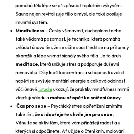
pomáhá tělu lépe se přizpůsobit teplotním výkyvům.
Sauna nejen revitalizuje tělo a mysl, ale také posiluje
imunitní systém.
Mindfullness
– Česky všímavost, duchaplnost nebo
také vědomá pozornost, je technika, která pomáhá
zvládat únavu tím, že se učíte soustředit se na přítomný
okamžik a lépe vnímat signály svého těla. Je to druh
meditace
, která snižuje stres a podporuje duševní
rovnováhu. Díky lepší koncentraci a schopnosti uvolnit
napětí se zvyšuje mentální energie a celková odolnost
vůči únavě.
Studie
ukazují, že praktiky mindfulness mírně
zlepšují náladu a
mohou přispět ke snížení únavy
.
Čas pro sebe
– Psychický stres a přetížení zmírníte
také tím,
že si dopřejete chvíle jen pro sebe.
Věnujte se aktivitám, které vám přinášejí radost a u
kterých si odpočinete. Ať už jde o čtení knih, malování,