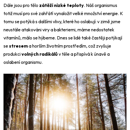
Dále jsou pro tělo
zátěží nízké teploty
. Náš organismus
totiž musí pro své zahřátí vynaložit velké množství energie. K
tomu se potýká s dalšími vlivy, které ho oslabují: v zimě jsme
neustále atakováni viry a bakteriemi, máme nedostatek
vitamínů, málo se hýbeme. Dnes se lidé také častěji potýkají
se
stresem
a horším životním prostředím, což zvyšuje
produkci
volných radikálů
v těle a přispívá k únavě a
oslabení organismu.