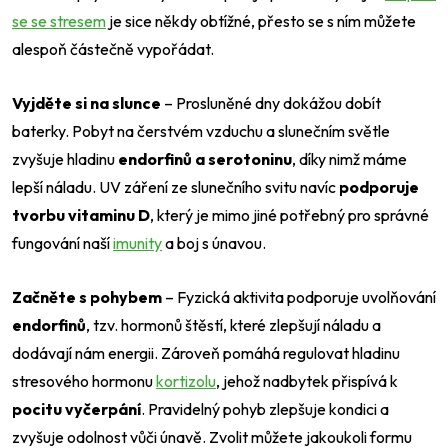
se se stresem
je sice někdy obtížné, přesto se s ním můžete
alespoň částečně vypořádat.
Vyjděte si na slunce
– Prosluněné dny dokážou dobít
baterky. Pobyt na čerstvém vzduchu a slunečním světle
zvyšuje hladinu
endorfinů a serotoninu
, díky nimž máme
lepší náladu. UV záření ze slunečního svitu navíc
podporuje
tvorbu vitaminu D
, který je mimo jiné potřebný pro správné
fungování naší
imunity
a boj s únavou.
Začněte s pohybem
– Fyzická aktivita podporuje uvolňování
endorfinů
, tzv. hormonů štěstí, které zlepšují náladu a
dodávají nám energii. Zároveň pomáhá regulovat hladinu
stresového hormonu
kortizolu
, jehož nadbytek přispívá k
pocitu vyčerpání
. Pravidelný pohyb zlepšuje kondici a
zvyšuje odolnost vůči únavě. Zvolit můžete jakoukoli formu