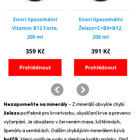
Nezapomeňte na minerály
– Z minerálů obvykle chybí
železo
potřebné pro krvetvorbu, okysličení krve a prevenci
vyčerpání. Je obsaženo v červeném mase, luštěninách,
špenátu a semínkách. Dalším chybějícím minerálem bývá
hořčík
, který uvolňuje svaly a zlepšuje kvalitu spánku, čímž