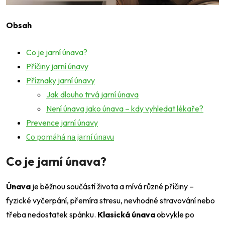
Obsah
Co je jarní únava?
Příčiny jarní únavy
Příznaky jarní únavy
Jak dlouho trvá jarní únava
Není únava jako únava – kdy vyhledat lékaře?
Prevence jarní únavy
Co pomáhá na jarní únavu
Co je jarní únava?
Únava
je běžnou součástí života a mívá různé příčiny –
fyzické vyčerpání, přemíra stresu, nevhodné stravování nebo
třeba nedostatek spánku.
Klasická únava
obvykle po