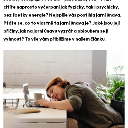
cítíte naprosto vyčerpaní jak fyzicky, tak i psychicky,
bez špetky energie? Nejspíše vás postihla jarní únava.
Ptáte se, co to vlastně ta jarní únava je? Jaké jsou její
příčiny, jak na jarní únavu vyzrát a obloukem se jí
vyhnout? To vše vám přiblížíme v našem článku.