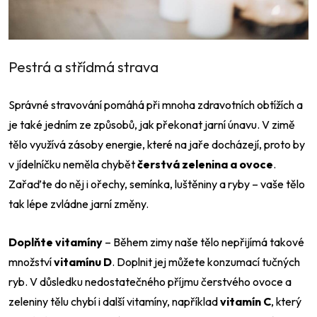
Pestrá a střídmá strava
Správné stravování pomáhá při mnoha zdravotních obtížích a
je také jedním ze způsobů, jak překonat jarní únavu. V zimě
tělo využívá zásoby energie, které na jaře docházejí, proto by
v jídelníčku neměla chybět
čerstvá zelenina a ovoce
.
Zařaďte do něj i ořechy, semínka, luštěniny a ryby – vaše tělo
tak lépe zvládne jarní změny.
Doplňte vitamíny
–
Během zimy naše tělo nepřijímá takové
množství
vitamínu D
. Doplnit jej můžete konzumací tučných
ryb. V důsledku nedostatečného příjmu čerstvého ovoce a
zeleniny tělu chybí i další vitamíny, například
vitamín C
, který