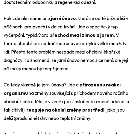
dostatečném odpočinku a regeneraci odezní.
Pak zde ale máme onu
jarní únavu
, která se od té běžné liší v
příčinách, projevech i v délce trvání. Jde o
specifický typ
vyčerpání, typický pro
přechod mezi zimou a jarem
. V
tomto období se s nadměrnou únavou potýká velké množství
lidí. Přesto tento problém nespadá mezi oficiální lékařské
diagnózy. To znamená, že jarní únava nemoc sice není, ale její
příznaky mohou být nepříjemné.
Co tedy vlastně je jarní únava? Jde o
přirozenou reakci
organismu
na změny související s příchodem nového ročního
období. Lidské tělo je v zimě i po ní oslabené a méně odolné, a
tak citlivěji
reaguje na okolní změny prostředí
, jako jsou
delší (prosluněné) dny nebo teplotní změny.