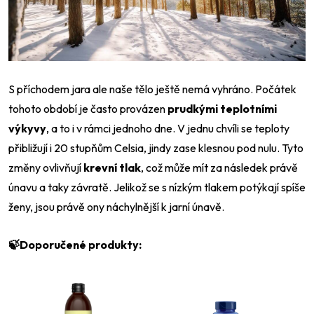
S příchodem jara ale naše tělo ještě nemá vyhráno. Počátek
tohoto období je často provázen
prudkými teplotními
výkyvy
, a to i v rámci jednoho dne. V jednu chvíli se teploty
přibližují i 20 stupňům Celsia, jindy zase klesnou pod nulu. Tyto
změny ovlivňují
krevní tlak
, což může mít za následek právě
únavu a taky závratě. Jelikož se s nízkým tlakem potýkají spíše
ženy, jsou právě ony náchylnější k jarní únavě.
🍃Doporučené produkty: