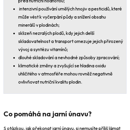
před nutriční hodnotou;
intenzivní používání umělých hnojiv a pesticidů, které
může vést k vyčerpání půdy a snížení obsahu
minerálů v plodinách;
sklizeň nezralých plodů, kdy jejich delší
skladovatelnost a transport omezuje jejich přirozený
vývoj a syntézu vitamínů;
dlouhé skladování a nevhodné způsoby zpracování;
klimatické změny a zvyšující se hladina oxidu
uhličitého v atmosféře mohou rovněž negativně
ovlivňovat nutriční kvalitu plodin.
Co pomáhá na jarní únavu?
S otázkou, jak překonat jarní únavu, si nemusíte příliš lámat