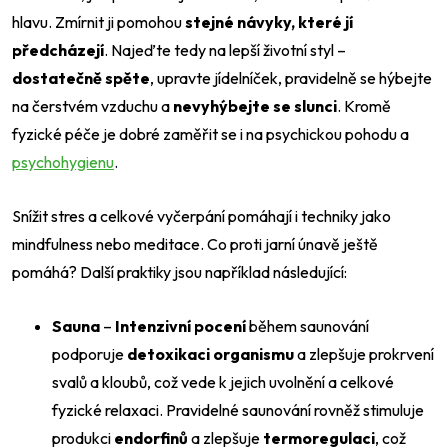
hlavu. Zmírnit ji pomohou
stejné návyky, které jí
předcházejí
. Najeďte tedy na lepší životní styl –
dostatečně spěte
, upravte jídelníček, pravidelně se hýbejte
na čerstvém vzduchu a
nevyhýbejte se slunci
. Kromě
fyzické péče je dobré zaměřit se i na psychickou pohodu a
psychohygienu
.
Snížit stres a celkové vyčerpání pomáhají i techniky jako
mindfulness nebo meditace. Co proti jarní únavě ještě
pomáhá? Další praktiky jsou například následující:
Sauna
–
Intenzivní pocení
během saunování
podporuje
detoxikaci organismu
a zlepšuje prokrvení
Odeslat
svalů a kloubů, což vede k jejich uvolnění a celkové
Powered by chaterimo
fyzické relaxaci. Pravidelné saunování rovněž stimuluje
produkci
endorfinů
a zlepšuje
termoregulaci
, což