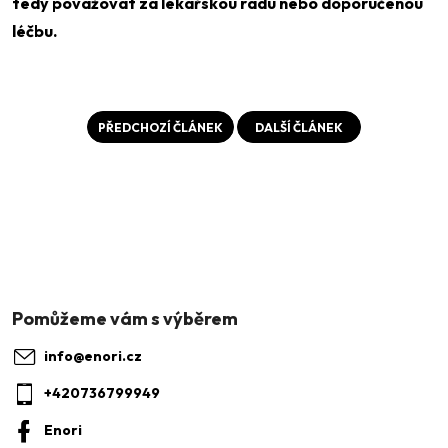
tedy považovat za lékařskou radu nebo doporučenou
léčbu.
PŘEDCHOZÍ ČLÁNEK
DALŠÍ ČLÁNEK
Z
á
p
a
info
@
enori.cz
t
+420736799949
í
Enori