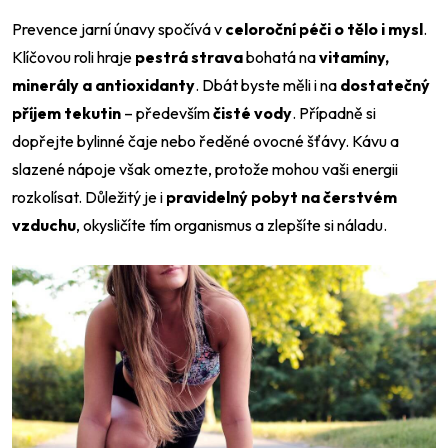
Prevence jarní únavy spočívá v
celoroční péči o tělo i mysl
.
Klíčovou roli hraje
pestrá strava
bohatá na
vitamíny
,
minerály a antioxidanty
. Dbát byste měli i na
dostatečný
příjem tekutin
– především
čisté vody
. Případně si
dopřejte bylinné čaje nebo ředěné ovocné šťávy. Kávu a
slazené nápoje však omezte, protože mohou vaši energii
rozkolísat. Důležitý je i
pravidelný pobyt
na čerstvém
vzduchu
, okysličíte tím organismus a zlepšíte si náladu.