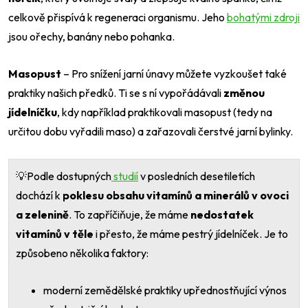
celkově přispívá k regeneraci organismu. Jeho
bohatými zdroji
jsou ořechy, banány nebo pohanka.
Masopust
– Pro snížení jarní únavy můžete vyzkoušet také
praktiky našich předků. Ti se s ní vypořádávali
změnou
jídelníčku
, kdy například praktikovali masopust (tedy na
určitou dobu vyřadili maso) a zařazovali čerstvé jarní bylinky.
💡Podle dostupných
studií
v posledních desetiletích
dochází k
poklesu obsahu vitamínů a minerálů v ovoci
a zelenině
. To zapříčiňuje, že máme
nedostatek
vitamínů v těle
i přesto, že máme pestrý jídelníček. Je to
způsobeno několika faktory:
moderní zemědělské praktiky upřednostňující výnos