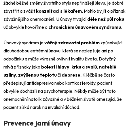
žádné běžné změny životního stylu nepřinášejí úlevu, je dobré
zbystřit a zvážit
konzultaci s lékařem
. Mohlo by jít o příznak
závažnějšího onemocnění. U únavy trvající
déle než půl roku
už
obvykle hovoříme o
chronickém únavovém syndromu
.
Únavový syndrom je
vážný zdravotní problém
způsobující
dlouhodobou extrémní únavu, která se nezlepšuje ani po
odpočinku a může výrazně ovlivnit kvalitu života. Dotyčný
mívá příznaky jako
bolesti hlavy
,
krku
a
svalů
,
nateklé
uzliny
,
zvýšenou teplotu
či
deprese.
K léčbě se často
předepisují antidepresiva nebo kortikosteroidy, pacient
obvykle dochází i na psychoterapie. Někdy může být toto
onemocnění natolik závažné a v běžném životě omezující, že
pacient získá nárok na invalidní důchod.
Prevence jarní únavy