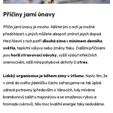
Příčiny jarní únavy
Příčin jarní únavy je mnoho. Některým z nich je možné
předcházet, u jiných můžete alespoň zmírnit jejich dopad.
Mezi hlavní z nich patří
dlouhá zima
s
minimem denního
světla
, teplotní výkyvy nebo změny tlaku. Dalšími příčinami
jsou
horší stravovací návyky
, vyšší výskyt infekčních
onemocnění, nižší míra pohybové aktivity či
stres
.
Lidský organismus je během zimy v útlumu
. Navíc tím, že
v zimě do svého jídelníčku často zařazujeme ne tak úplně
zdravé potraviny (především o Vánocích, kdy míváme
bramborový salát s majonézou a se smaženou rybou a
hromadu cukroví), tělu moc kvalitní energie taky nedodáme.