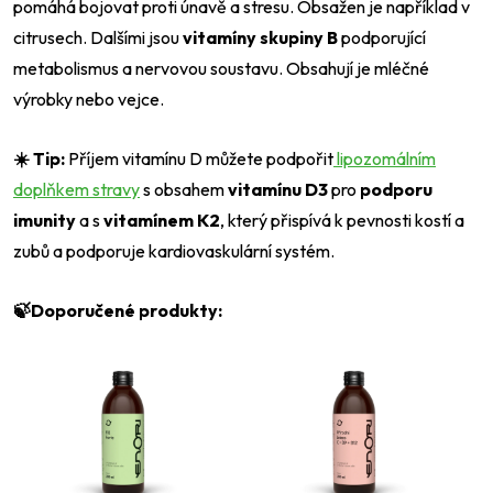
pomáhá bojovat proti únavě a stresu. Obsažen je například v
citrusech. Dalšími jsou
vitamíny
skupiny
B
podporující
metabolismus a nervovou soustavu. Obsahují je mléčné
výrobky nebo vejce.
☀️
Tip:
Příjem vitamínu D můžete podpořit
lipozomálním
doplňkem stravy
s obsahem
vitamínu D3
pro
podporu
imunity
a s
vitamínem K2
, který přispívá k pevnosti kostí a
zubů a podporuje kardiovaskulární systém.
🍃Doporučené produkty: