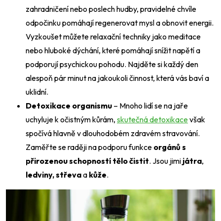
zahradničení nebo poslech hudby, pravidelné chvíle
odpočinku pomáhají regenerovat mysl a obnovit energii.
Vyzkoušet můžete relaxační techniky jako meditace
nebo hluboké dýchání, které pomáhají snížit napětí a
podporují psychickou pohodu. Najděte si každý den
alespoň pár minut na jakoukoli činnost, která vás baví a
uklidní.
Detoxikace organismu
– Mnoho lidí se na jaře
uchyluje k očistným kůrám,
skutečná detoxikace
však
spočívá hlavně v dlouhodobém zdravém stravování.
Zaměřte se raději na podporu funkce
orgánů s
přirozenou schopností tělo čistit
. Jsou jimi
játra
,
ledviny, střeva
a
kůže
.