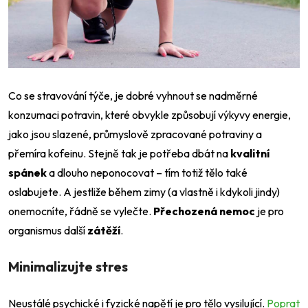
Co se stravování týče, je dobré vyhnout se nadměrné
konzumaci potravin, které obvykle způsobují výkyvy energie,
jako jsou slazené, průmyslově zpracované potraviny a
přemíra kofeinu. Stejně tak je potřeba dbát na
kvalitní
spánek
a dlouho neponocovat – tím totiž tělo také
oslabujete. A jestliže během zimy (a vlastně i kdykoli jindy)
onemocníte, řádně se vylečte.
Přechozená nemoc
je pro
organismus další
zátěží
.
Minimalizujte stres
Neustálé psychické i fyzické napětí je pro tělo vysilující.
Poprat