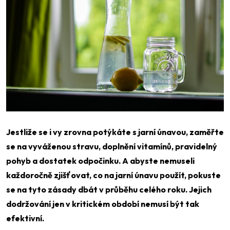
Jestliže se i vy zrovna potýkáte s jarní únavou, zaměřte
se na vyváženou stravu, doplnění vitamínů, pravidelný
pohyb a dostatek odpočinku. A abyste nemuseli
každoročně zjišťovat, co na jarní únavu použít, pokuste
se na tyto zásady dbát v průběhu celého roku. Jejich
dodržování jen v kritickém období nemusí být tak
efektivní.