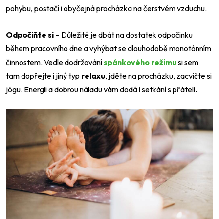
pohybu, postačí i obyčejná procházka na čerstvém vzduchu.
Odpočiňte si
– Důležité je dbát na dostatek odpočinku
během pracovního dne a vyhýbat se dlouhodobě monotónním
činnostem. Vedle dodržování
spánkového režimu
si sem
tam dopřejte i jiný typ
relaxu
, jděte na procházku, zacvičte si
jógu. Energii a dobrou náladu vám dodá i setkání s přáteli.