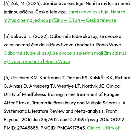
[4] Žák, M. (2024). Jarní únava existuje. Není to mýtus a nemá
jedinou příčinu. Česká televize.
Jarní únava existuje. Není to
mýtus a nemá jedinou příčinu — ČT24 — Česká televize
[5] Boková, L. (2022). Odborné studie ukazují, že ovoce a
zelenina mají čím dál nižší výživovou hodnotu. Radio Wave.
Odborné studie ukazují, že ovoce a zelenina mají čím dál nižší
výživovou hodnotu | Radio Wave
[6] Ulrichsen KM, Kaufmann T, Dørum ES, Kolskår KK, Richard
G, Alnæs D, Arneberg TJ, Westlye LT, Nordvik JE. Clinical
Utility of Mindfulness Training in the Treatment of Fatigue
After Stroke, Traumatic Brain Injury and Multiple Sclerosis: A
Systematic Literature Review and Meta-analysis. Front
Psychol. 2016 Jun 23;7:912. doi: 10.3389/fpsyg.2016.00912.
PMID: 27445888; PMCID: PMC4917545.
Clinical Utility of