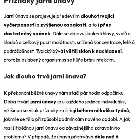
Příznaky jarní únavy
Jarní únava se projevuje především
dlouhotrvající
vyčerpaností
a
zvýšenou ospalostí
, a to
i přes
dostatečný spánek
. Dále se objevují bolesti hlavy, svalů a
kloubů a celkový pocit malátnosti, snížená koncentrace, lehká
podrážděnost. Typický bývá i
větší sklon k nachlazení
,
protože oslabený organismus se hůře brání infekcím.
Jak dlouho trvá jarní únava?
K překonání běžné únavy nám stačí pár hodin odpočinku.
Doba trvání
jarní únavy
je u každého jedince individuální,
většinou se však příznaky zmírňují
během několika týdnů
,
jakmile se tělo přizpůsobí podmínkám nového období. A jak
rozlišit běžnou jarní únavu od závažnějšího zdravotního
problému? V případě, že únava přetrvává
déle než 6