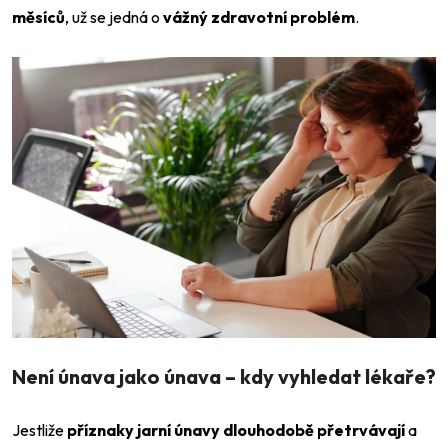
měsíců
, už se jedná o
vážný zdravotní problém
.
Není únava jako únava – kdy vyhledat lékaře?
Jestliže
příznaky jarní únavy dlouhodobě přetrvávají
a