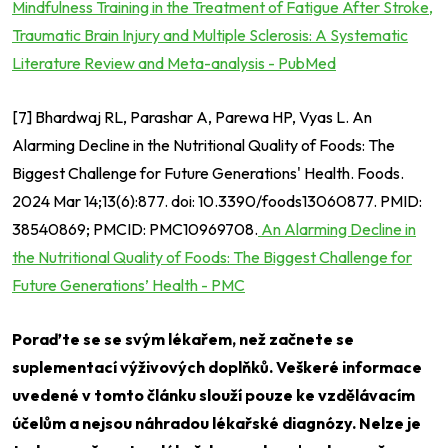
Mindfulness Training in the Treatment of Fatigue After Stroke,
Traumatic Brain Injury and Multiple Sclerosis: A Systematic
Literature Review and Meta-analysis - PubMed
[7] Bhardwaj RL, Parashar A, Parewa HP, Vyas L. An
Alarming Decline in the Nutritional Quality of Foods: The
Biggest Challenge for Future Generations' Health. Foods.
2024 Mar 14;13(6):877. doi: 10.3390/foods13060877. PMID:
38540869; PMCID: PMC10969708.
An Alarming Decline in
the Nutritional Quality of Foods: The Biggest Challenge for
Future Generations’ Health - PMC
Poraďte se se svým lékařem, než začnete se
suplementací výživových doplňků. Veškeré informace
uvedené v tomto článku slouží pouze ke vzdělávacím
účelům a nejsou náhradou lékařské diagnózy. Nelze je