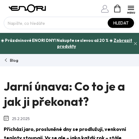
Přejít
NÁKUPNÍ
www.enori.cz - Chat
KOŠÍK
na
Máte otázku?
obsah
HLEDAT
☀️ Prázdninové ENORI DNY! Nakupte se slevou až 20 % ☀️
Zobrazit
produkty
Blog
Jarní únava: Co to je a
jak ji překonat?
25.2.2025
Přichází jaro, prosluněné dny se prodlužují, venkovní
teploty stoupají. Vy se ale – jako každý rok – stále