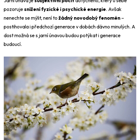
Jarní únava je
subjektivní pocit
dotyčného, který u sebe
pozoruje
snížení fyzické i psychické energie
. Avšak
nenechte se mýlit, není to
žádný novodobý fenomén
–
postihovala i předchozí generace v dobách dávno minulých. A
dost možná se s jarní únavou budou potýkat i generace
budoucí.