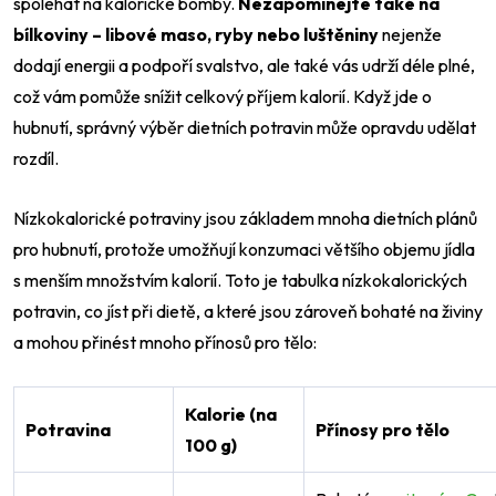
spoléhat na kalorické bomby.
Nezapomínejte také na
bílkoviny – libové maso, ryby nebo luštěniny
nejenže
dodají energii a podpoří svalstvo, ale také vás udrží déle plné,
což vám pomůže snížit celkový příjem kalorií. Když jde o
hubnutí, správný výběr dietních potravin může opravdu udělat
rozdíl.
Nízkokalorické potraviny jsou základem mnoha dietních plánů
pro hubnutí, protože umožňují konzumaci většího objemu jídla
s menším množstvím kalorií. Toto je tabulka nízkokalorických
potravin, co jíst při dietě, a které jsou zároveň bohaté na živiny
a mohou přinést mnoho přínosů pro tělo:
Kalorie (na
Potravina
Přínosy pro tělo
100 g)