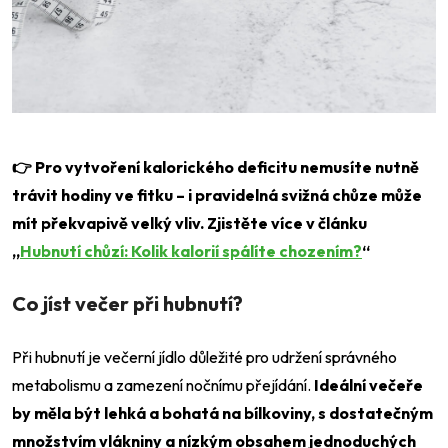
👉
Pro vytvoření kalorického deficitu nemusíte nutně
trávit hodiny ve fitku – i pravidelná svižná chůze může
mít překvapivě velký vliv. Zjistěte více v článku
„
Hubnutí chůzí: Kolik kalorií spálíte chozením?
“
Co jíst večer při hubnutí?
Při hubnutí je večerní jídlo důležité pro udržení správného
metabolismu a zamezení nočnímu přejídání.
Ideální večeře
by měla být lehká a bohatá na bílkoviny, s dostatečným
množstvím vlákniny a nízkým obsahem jednoduchých