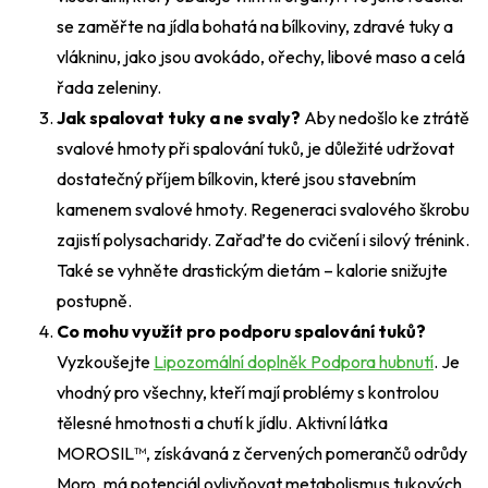
se zaměřte na jídla bohatá na bílkoviny, zdravé tuky a
vlákninu, jako jsou avokádo, ořechy, libové maso a celá
řada zeleniny.
Jak spalovat tuky a ne svaly?
Aby nedošlo ke ztrátě
svalové hmoty při spalování tuků, je důležité udržovat
dostatečný příjem bílkovin, které jsou stavebním
kamenem svalové hmoty. Regeneraci svalového škrobu
zajistí polysacharidy. Zařaďte do cvičení i silový trénink.
Také se vyhněte drastickým dietám – kalorie snižujte
postupně.
Co mohu využít pro podporu spalování tuků?
Vyzkoušejte
Lipozomální doplněk Podpora hubnutí
. Je
vhodný pro všechny, kteří mají problémy s kontrolou
tělesné hmotnosti a chutí k jídlu. Aktivní látka
MOROSIL™, získávaná z červených pomerančů odrůdy
Moro, má potenciál ovlivňovat metabolismus tukových