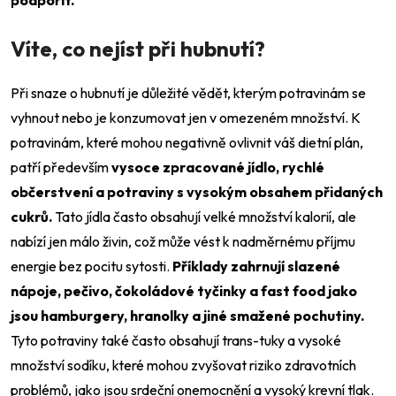
Víte, co nejíst při hubnutí?
Při snaze o hubnutí je důležité vědět, kterým potravinám se
vyhnout nebo je konzumovat jen v omezeném množství. K
potravinám, které mohou negativně ovlivnit váš dietní plán,
patří především
vysoce zpracované jídlo, rychlé
občerstvení a potraviny s vysokým obsahem přidaných
cukrů.
Tato jídla často obsahují velké množství kalorií, ale
nabízí jen málo živin, což může vést k nadměrnému příjmu
energie bez pocitu sytosti.
Příklady zahrnují slazené
nápoje, pečivo, čokoládové tyčinky a fast food jako
jsou hamburgery, hranolky a jiné smažené pochutiny.
Tyto potraviny také často obsahují trans-tuky a vysoké
množství sodíku, které mohou zvyšovat riziko zdravotních
problémů, jako jsou srdeční onemocnění a vysoký krevní tlak.