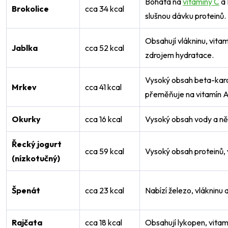
Bohatá na
vitamíny C
a 
Brokolice
cca 34 kcal
slušnou dávku proteinů.
Obsahují vlákninu, vita
Jablka
cca 52 kcal
zdrojem hydratace.
Vysoký obsah beta-karo
Mrkev
cca 41 kcal
přeměňuje na vitamín A
Okurky
cca 16 kcal
Vysoký obsah vody a ně
Řecký jogurt
cca 59 kcal
Vysoký obsah proteinů, 
(nízkotučný)
Špenát
cca 23 kcal
Nabízí železo, vlákninu 
Rajčata
cca 18 kcal
Obsahují lykopen, vitamí