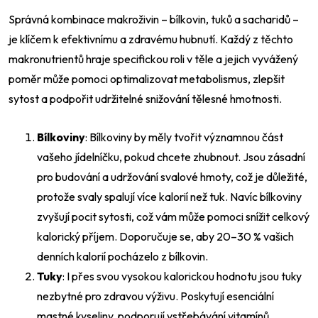
Správná kombinace makroživin – bílkovin, tuků a sacharidů –
je klíčem k efektivnímu a zdravému hubnutí. Každý z těchto
makronutrientů hraje specifickou roli v těle a jejich vyvážený
poměr může pomoci optimalizovat metabolismus, zlepšit
sytost a podpořit udržitelné snižování tělesné hmotnosti.
Bílkoviny
: Bílkoviny by měly tvořit významnou část
vašeho jídelníčku, pokud chcete zhubnout. Jsou zásadní
pro budování a udržování svalové hmoty, což je důležité,
protože svaly spalují více kalorií než tuk. Navíc bílkoviny
zvyšují pocit sytosti, což vám může pomoci snížit celkový
kalorický příjem. Doporučuje se, aby 20–30 % vašich
denních kalorií pocházelo z bílkovin.
Tuky
: I přes svou vysokou kalorickou hodnotu jsou tuky
nezbytné pro zdravou výživu. Poskytují esenciální
mastné kyseliny, podporují vstřebávání vitamínů