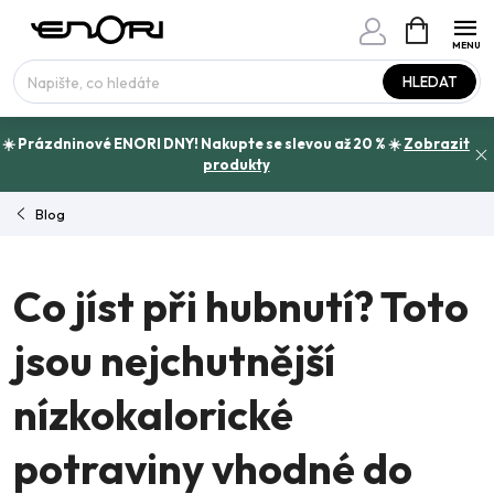
Přejít
NÁKUPNÍ
www.enori.cz - Chat
KOŠÍK
na
Máte otázku?
obsah
HLEDAT
☀️ Prázdninové ENORI DNY! Nakupte se slevou až 20 % ☀️
Zobrazit
produkty
Blog
Co jíst při hubnutí? Toto
jsou nejchutnější
nízkokalorické
potraviny vhodné do