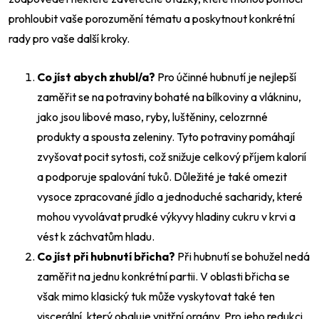
prohloubit vaše porozumění tématu a poskytnout konkrétní
rady pro vaše další kroky.
Co jíst abych zhubl/a?
Pro účinné hubnutí je nejlepší
zaměřit se na potraviny bohaté na bílkoviny a vlákninu,
jako jsou libové maso, ryby, luštěniny, celozrnné
produkty a spousta zeleniny. Tyto potraviny pomáhají
zvyšovat pocit sytosti, což snižuje celkový příjem kalorií
a podporuje spalování tuků. Důležité je také omezit
vysoce zpracované jídlo a jednoduché sacharidy, které
mohou vyvolávat prudké výkyvy hladiny cukru v krvi a
vést k záchvatům hladu.
Co jíst při hubnutí břicha?
Při hubnutí se bohužel nedá
zaměřit na jednu konkrétní partii. V oblasti břicha se
však mimo klasický tuk může vyskytovat také ten
viscerální, který obaluje vnitřní orgány. Pro jeho redukci