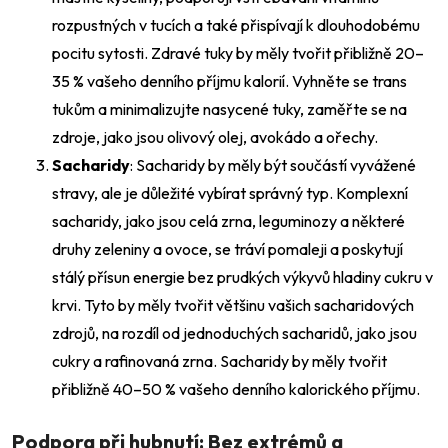
rozpustných v tucích a také přispívají k dlouhodobému
pocitu sytosti. Zdravé tuky by měly tvořit přibližně 20–
35 % vašeho denního příjmu kalorií. Vyhněte se trans
tukům a minimalizujte nasycené tuky, zaměřte se na
zdroje, jako jsou olivový olej, avokádo a ořechy.
Sacharidy
: Sacharidy by měly být součástí vyvážené
stravy, ale je důležité vybírat správný typ. Komplexní
sacharidy, jako jsou celá zrna, leguminozy a některé
druhy zeleniny a ovoce, se tráví pomaleji a poskytují
stálý přísun energie bez prudkých výkyvů hladiny cukru v
krvi. Tyto by měly tvořit většinu vašich sacharidových
zdrojů, na rozdíl od jednoduchých sacharidů, jako jsou
cukry a rafinovaná zrna. Sacharidy by měly tvořit
přibližně 40–50 % vašeho denního kalorického příjmu.
Podpora při hubnutí: Bez extrémů a