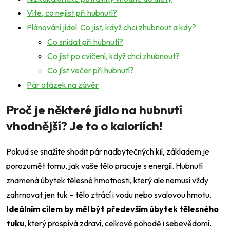
Víte, co nejíst při hubnutí?
Plánování jídel: Co jíst, když chci zhubnout a kdy?
Co snídat při hubnutí?
Co jíst po cvičení, když chci zhubnout?
Co jíst večer při hubnutí?
Pár otázek na závěr
Proč je některé jídlo na hubnutí
vhodnější? Je to o kaloriích!
Pokud se snažíte shodit pár nadbytečných kil, základem je
porozumět tomu, jak vaše tělo pracuje s energií. Hubnutí
znamená úbytek tělesné hmotnosti, který ale nemusí vždy
zahrnovat jen tuk – tělo ztrácí i vodu nebo svalovou hmotu.
Ideálním cílem by měl být především úbytek tělesného
tuku
, který prospívá zdraví, celkové pohodě i sebevědomí.