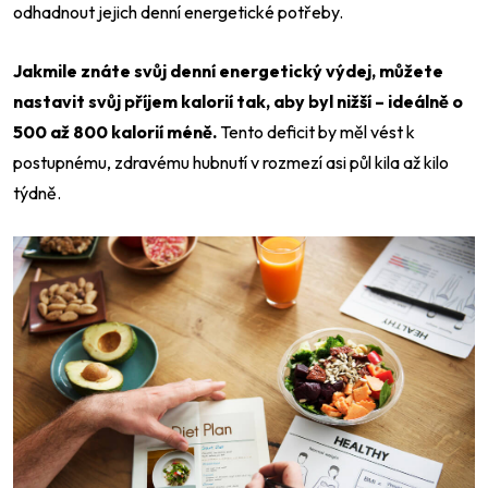
odhadnout jejich denní energetické potřeby.
Jakmile znáte svůj denní energetický výdej, můžete
nastavit svůj příjem kalorií tak, aby byl nižší – ideálně o
500 až 800 kalorií méně.
Tento deficit by měl vést k
postupnému, zdravému hubnutí v rozmezí asi půl kila až kilo
týdně.