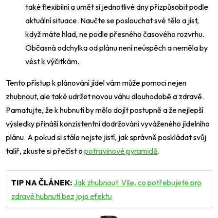
také flexibilní a umět si jednotlivé dny přizpůsobit podle
aktuální situace. Naučte se poslouchat své tělo a jíst,
když máte hlad, ne podle přesného časového rozvrhu.
Občasná odchylka od plánu není neúspěch a neměla by
vést k výčitkám.
Tento přístup k plánování jídel vám může pomoci nejen
zhubnout, ale také udržet novou váhu dlouhodobě a zdravě.
Pamatujte, že k hubnutí by mělo dojít postupně a že nejlepší
výsledky přináší konzistentní dodržování vyváženého jídelního
plánu. A pokud si stále nejste jistí, jak správně poskládat svůj
talíř, zkuste si přečíst o
potravinové pyramidě
.
TIP NA ČLÁNEK:
Jak zhubnout: Vše, co potřebujete pro
zdravé hubnutí bez jojo efektu