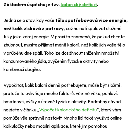
Základem úspěchu je tzv.
kalorický deficit
.
Jedná se o stav, kdy vaše
tělo spotřebovává více energie,
než kolik získává z potravy
, což ho nutí spalovat uložené
tuky jako zdroj energie. V praxi to znamená, že pokud chcete
zhubnout, musíte přijímat méně kalorií, než kolik jich vaše tělo
v průběhu dne spálí. Toho lze dosáhnout snížením množství
konzumovaného jídla, zvýšením fyzické aktivity nebo
kombinací obojího.
Vypočítat, kolik kalorií denně potřebujete, může být složité,
protože to ovlivňuje mnoho faktorů, včetně věku, pohlaví,
hmotnosti, výšky a úrovně fyzické aktivity. Podrobný návod
najdete v článku
„
Výpočet kalorického deficitu
“
, který vám
pomůže vše správně nastavit. Mnoho lidí také využívá online
kalkulačky nebo mobilní aplikace, které jim pomohou