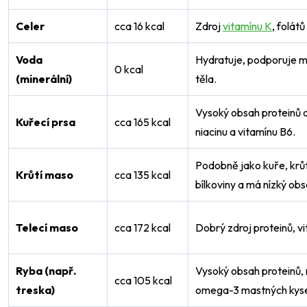
Celer
cca 16 kcal
Zdroj
vitamínu K
, folátů
Voda
Hydratuje, podporuje m
0 kcal
(minerální)
těla.
Vysoký obsah proteinů a
Kuřecí prsa
cca 165 kcal
niacinu a vitamínu B6.
Podobně jako kuře, krů
Krůtí maso
cca 135 kcal
bílkoviny a má nízký obs
Telecí maso
cca 172 kcal
Dobrý zdroj proteinů, vi
Ryba (např.
Vysoký obsah proteinů, 
cca 105 kcal
treska)
omega-3 mastných kyse