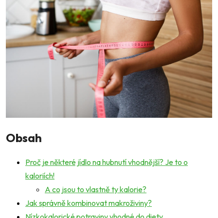
Obsah
Proč je některé jídlo na hubnutí vhodnější? Je to o
kaloriích!
A co jsou to vlastně ty kalorie?
Jak správně kombinovat makroživiny?
Nízkokalorické potraviny vhodné do diety