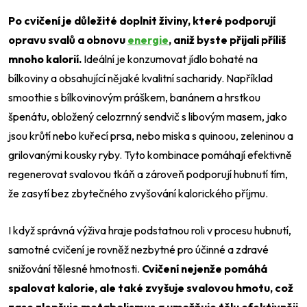
Po cvičení je důležité doplnit živiny, které podporují
opravu svalů a obnovu
energie
, aniž byste přijali příliš
mnoho kalorií.
Ideální je konzumovat jídlo bohaté na
bílkoviny a obsahující nějaké kvalitní sacharidy. Například
smoothie s bílkovinovým práškem, banánem a hrstkou
špenátu, obložený celozrnný sendvič s libovým masem, jako
jsou krůtí nebo kuřecí prsa, nebo miska s quinoou, zeleninou a
grilovanými kousky ryby. Tyto kombinace pomáhají efektivně
regenerovat svalovou tkáň a zároveň podporují hubnutí tím,
že zasytí bez zbytečného zvyšování kalorického příjmu.
I když správná výživa hraje podstatnou roli v procesu hubnutí,
samotné cvičení je rovněž nezbytné pro účinné a zdravé
snižování tělesné hmotnosti.
Cvičení nejenže pomáhá
spalovat kalorie, ale také zvyšuje svalovou hmotu, což