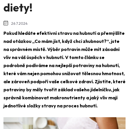
diety!
26.7.2024
Pokud hledáte efektivní stravu na hubnutí a přemýšlíte
nad otázkou „Co mám jíst, když chci zhubnout?“, jste
na správném místě. Výběr potravin může mít zásadní
vliv na váš úspěch v hubnutí. V tomto článku se
podrobně podíváme na nejlepší potraviny na hubnutí,
které vám nejen pomohou snižovat tělesnou hmotnost,
ale zároveň podpoří vaše celkové zdraví. Zjistíte, které
potraviny by měly tvořit základ vašeho jídelníčku, jak
správně kombinovat makronutrienty a jaký vliv mají
jednotlivé složky stravy na proces hubnutí.