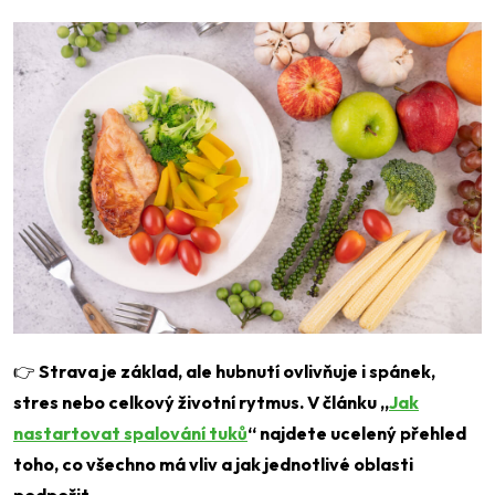
👉
Strava je základ, ale hubnutí ovlivňuje i spánek,
stres nebo celkový životní rytmus. V článku „
Jak
nastartovat spalování tuků
“ najdete ucelený přehled
toho, co všechno má vliv a jak jednotlivé oblasti
podpořit.