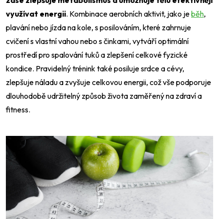
zase zlepšuje metabolismus a umožňuje tělu efektivněji
využívat energii
. Kombinace aerobních aktivit, jako je
běh
,
plavání nebo jízda na kole, s posilováním, které zahrnuje
cvičení s vlastní vahou nebo s činkami, vytváří optimální
prostředí pro spalování tuků a zlepšení celkové fyzické
kondice. Pravidelný trénink také posiluje srdce a cévy,
zlepšuje náladu a zvyšuje celkovou energii, což vše podporuje
dlouhodobě udržitelný způsob života zaměřený na zdraví a
fitness.