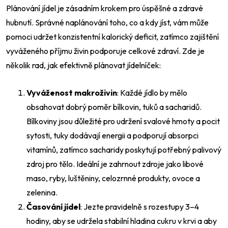
Plánování jídel je zásadním krokem pro úspěšné a zdravé
hubnutí. Správné naplánování toho, co a kdy jíst, vám může
pomoci udržet konzistentní kalorický deficit, zatímco zajištění
vyváženého příjmu živin podporuje celkové zdraví. Zde je
několik rad, jak efektivně plánovat jídelníček:
Vyváženost makroživin
: Každé jídlo by mělo
obsahovat dobrý poměr bílkovin, tuků a sacharidů.
Bílkoviny jsou důležité pro udržení svalové hmoty a pocit
sytosti, tuky dodávají energii a podporují absorpci
vitamínů, zatímco sacharidy poskytují potřebný palivový
zdroj pro tělo. Ideální je zahrnout zdroje jako libové
maso, ryby, luštěniny, celozrnné produkty, ovoce a
zelenina.
Časování jídel
: Jezte pravidelně s rozestupy 3–4
hodiny, aby se udržela stabilní hladina cukru v krvi a aby