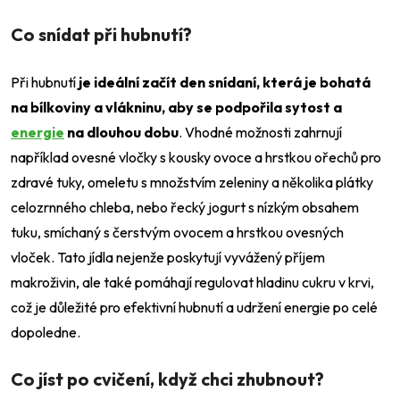
Co snídat při hubnutí?
Při hubnutí
je ideální začít den snídaní, která je bohatá
na bílkoviny a vlákninu, aby se podpořila sytost a
energie
na dlouhou dobu
. Vhodné možnosti zahrnují
například ovesné vločky s kousky ovoce a hrstkou ořechů pro
zdravé tuky, omeletu s množstvím zeleniny a několika plátky
celozrnného chleba, nebo řecký jogurt s nízkým obsahem
tuku, smíchaný s čerstvým ovocem a hrstkou ovesných
vloček. Tato jídla nejenže poskytují vyvážený příjem
makroživin, ale také pomáhají regulovat hladinu cukru v krvi,
což je důležité pro efektivní hubnutí a udržení energie po celé
dopoledne.
Co jíst po cvičení, když chci zhubnout?