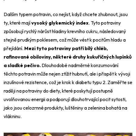
Dalším typem potravin, co nejíst, když chcete zhubnout, jsou
ty, které mají
vysoký glykemický index
. Tyto potraviny
způsobují rychlý nárůst hladiny krevního cukru, následovaný
stejně prudkým poklesem, což může vést k pocitům hladu a
přejídání.
Mezi tyto potraviny patří bílý chléb,
rafinované obiloviny, některé druhy kukuřičných lupínků
a sladké pečivo.
Dlouhodobé nadměrné konzumování
těchto potravin může nejen ztížit hubnutí, ale i přispět k vývoji
inzulínové rezistence, což je krok k diabetu typu 2. Zaměřte se
raději na potraviny do diety, které poskytují postupně
uvolňovanou energii a podporují dlouhotrvající pocit sytosti,
jako jsou celozrnné produkty, luštěniny a zelenina bohatá na
vlákninu.