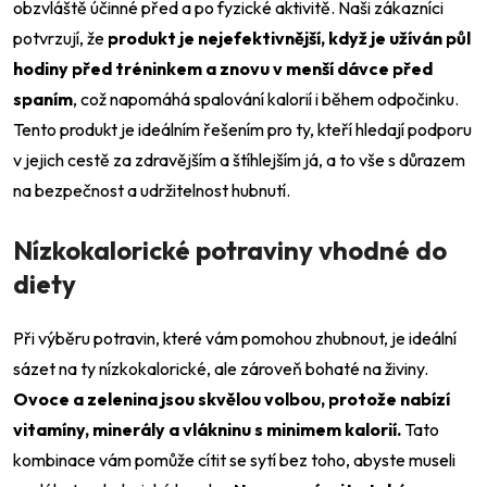
obzvláště účinné před a po fyzické aktivitě. Naši zákazníci
potvrzují, že
produkt je nejefektivnější, když je užíván půl
hodiny před tréninkem a znovu v menší dávce před
spaním
, což napomáhá spalování kalorií i během odpočinku.
Tento produkt je ideálním řešením pro ty, kteří hledají podporu
v jejich cestě za zdravějším a štíhlejším já, a to vše s důrazem
na bezpečnost a udržitelnost hubnutí.
Nízkokalorické potraviny vhodné do
diety
Při výběru potravin, které vám pomohou zhubnout, je ideální
sázet na ty nízkokalorické, ale zároveň bohaté na živiny.
Ovoce a zelenina jsou skvělou volbou, protože nabízí
vitamíny, minerály a vlákninu s minimem kalorií.
Tato
kombinace vám pomůže cítit se sytí bez toho, abyste museli