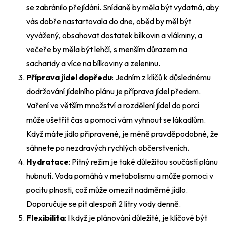
se zabránilo přejídání. Snídaně by měla být vydatná, aby
vás dobře nastartovala do dne, oběd by měl být
vyvážený, obsahovat dostatek bílkovin a vlákniny, a
večeře by měla být lehčí, s menším důrazem na
sacharidy a více na bílkoviny a zeleninu.
Příprava jídel dopředu
: Jedním z klíčů k důslednému
dodržování jídelního plánu je příprava jídel předem.
Vaření ve větším množství a rozdělení jídel do porcí
může ušetřit čas a pomoci vám vyhnout se lákadlům.
Když máte jídlo připravené, je méně pravděpodobné, že
sáhnete po nezdravých rychlých občerstveních.
Hydratace
: Pitný režim je také důležitou součástí plánu
hubnutí. Voda pomáhá v metabolismu a může pomoci v
pocitu plnosti, což může omezit nadměrné jídlo.
Doporučuje se pít alespoň 2 litry vody denně.
Flexibilita
: I když je plánování důležité, je klíčové být