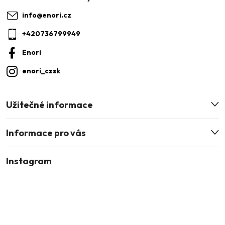
a
info
@
enori.cz
t
+420736799949
í
Enori
enori_czsk
Užitečné informace
Informace pro vás
Instagram