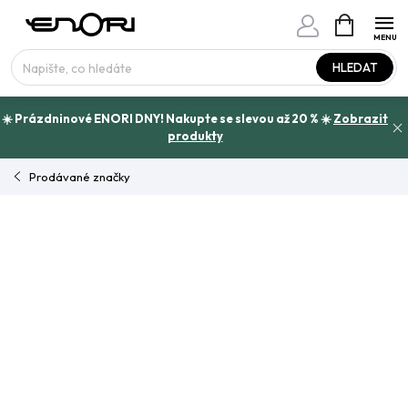
Přejít
NÁKUPNÍ
www.enori.cz - Chat
KOŠÍK
na
Máte otázku?
obsah
HLEDAT
☀️ Prázdninové ENORI DNY! Nakupte se slevou až 20 % ☀️
Zobrazit
produkty
Prodávané značky