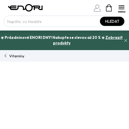
Přejít
NÁKUPNÍ
www.enori.cz - Chat
KOŠÍK
na
Máte otázku?
obsah
HLEDAT
☀️ Prázdninové ENORI DNY! Nakupte se slevou až 20 % ☀️
Zobrazit
produkty
Vitamíny