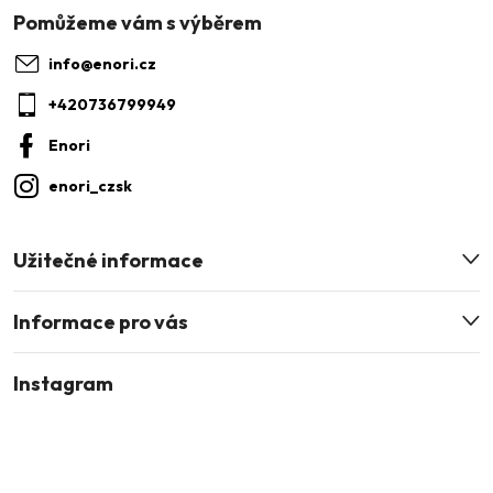
p
a
info
@
enori.cz
t
+420736799949
í
Enori
enori_czsk
Užitečné informace
Informace pro vás
Instagram