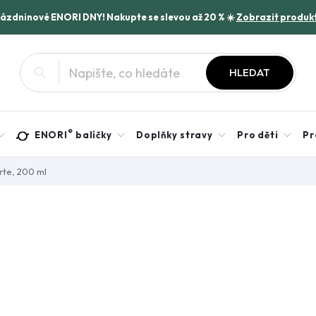
rázdninové ENORI DNY! Nakupte se slevou až 20 % ☀️
Zobrazit produk
HLEDAT
®
ENORI
balíčky
Doplňky stravy
Pro děti
Pr
rte, 200 ml