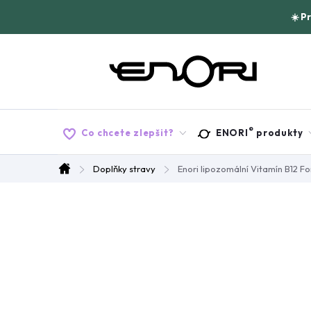
Přejít
☀️ P
na
obsah
®
Co chcete zlepšit?
ENORI
produkty
Doplňky stravy
Enori lipozomální Vitamín B12 Fo
Domů