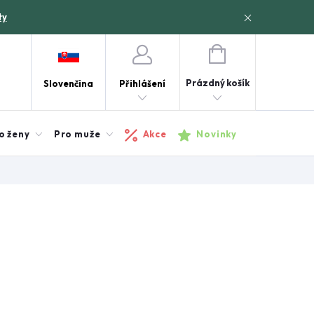
ty
NÁKUPNÍ
KOŠÍK
Prázdný košík
Slovenčina
Přihlášení
o ženy
Pro muže
Akce
Novinky