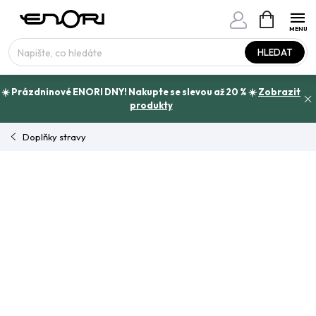
Přejít
NÁKUPNÍ
www.enori.cz - Chat
KOŠÍK
na
Máte otázku?
obsah
HLEDAT
☀️ Prázdninové ENORI DNY! Nakupte se slevou až 20 % ☀️
Zobrazit
produkty
Doplňky stravy