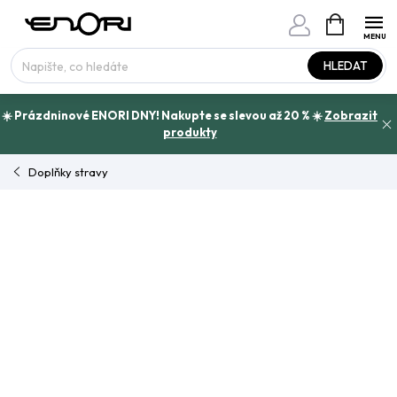
Přejít
NÁKUPNÍ
www.enori.cz - Chat
KOŠÍK
na
Máte otázku?
obsah
HLEDAT
☀️ Prázdninové ENORI DNY! Nakupte se slevou až 20 % ☀️
Zobrazit
produkty
Doplňky stravy