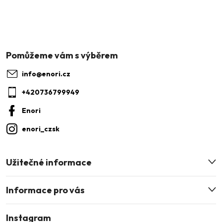
Z
á
p
a
info
@
enori.cz
t
+420736799949
í
Enori
enori_czsk
Užitečné informace
Informace pro vás
Instagram