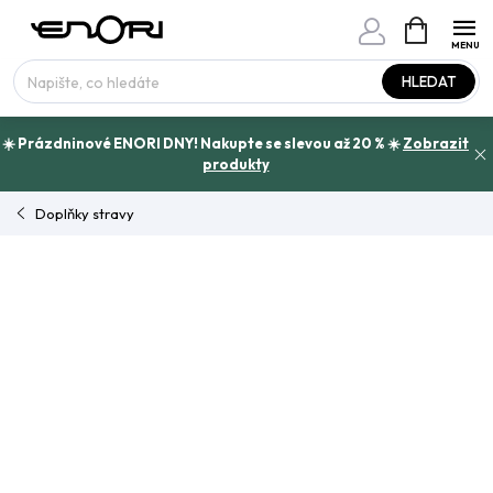
Přejít
NÁKUPNÍ
www.enori.cz - Chat
KOŠÍK
na
Máte otázku?
obsah
HLEDAT
☀️ Prázdninové ENORI DNY! Nakupte se slevou až 20 % ☀️
Zobrazit
produkty
Doplňky stravy