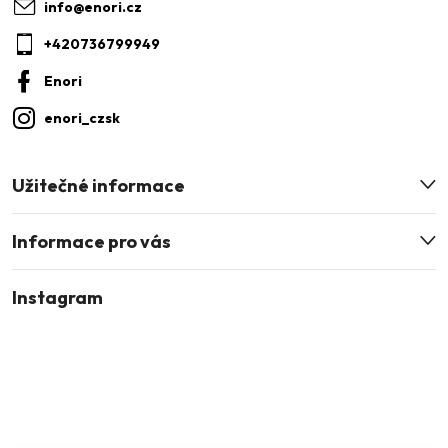
a
info
@
enori.cz
t
+420736799949
í
Enori
enori_czsk
Užitečné informace
Informace pro vás
Instagram