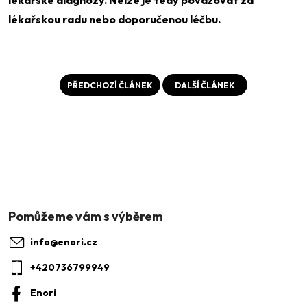
lékařské diagnózy. Nelze je tedy považovat za
lékařskou radu nebo doporučenou léčbu.
PŘEDCHOZÍ ČLÁNEK
DALŠÍ ČLÁNEK
Z
á
p
a
info
@
enori.cz
t
+420736799949
í
Enori