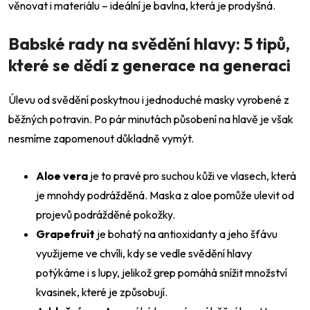
věnovat i materiálu – ideální je bavlna, která je prodyšná.
Babské rady na svědění hlavy: 5 tipů,
které se dědí z generace na generaci
Úlevu od svědění poskytnou i jednoduché masky vyrobené z
běžných potravin. Po pár minutách působení na hlavě je však
Odeslat
nesmíme zapomenout důkladně vymýt.
Powered by chaterimo
Aloe vera
je to pravé pro suchou kůži ve vlasech, která
je mnohdy podrážděná. Maska z aloe pomůže ulevit od
projevů podrážděné pokožky.
Grapefruit
je bohatý na antioxidanty a jeho šťávu
využijeme ve chvíli, kdy se vedle svědění hlavy
potýkáme i s lupy, jelikož grep pomáhá snížit množství
kvasinek, které je způsobují.