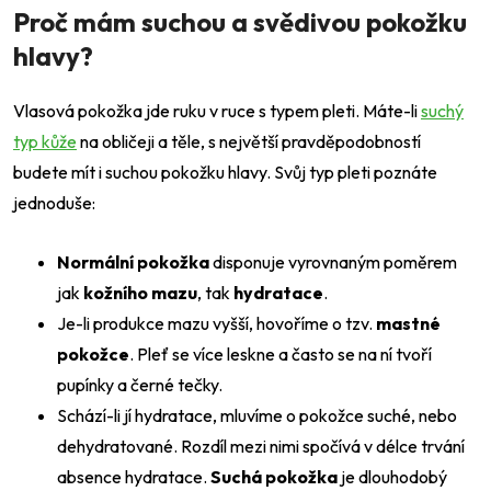
Proč mám suchou a svědivou pokožku
hlavy?
Vlasová pokožka jde ruku v ruce s typem pleti. Máte-li
suchý
typ kůže
na obličeji a těle, s největší pravděpodobností
budete mít i suchou pokožku hlavy. Svůj typ pleti poznáte
jednoduše:
Normální pokožka
disponuje vyrovnaným poměrem
jak
kožního mazu
, tak
hydratace
.
Je-li produkce mazu vyšší, hovoříme o tzv.
mastné
pokožce
. Pleť se více leskne a často se na ní tvoří
pupínky a černé tečky.
Schází-li jí hydratace, mluvíme o pokožce suché, nebo
dehydratované. Rozdíl mezi nimi spočívá v délce trvání
absence hydratace.
Suchá pokožka
je dlouhodobý