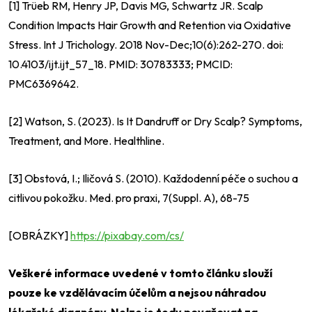
[1] Trüeb RM, Henry JP, Davis MG, Schwartz JR. Scalp
Condition Impacts Hair Growth and Retention via Oxidative
Stress. Int J Trichology. 2018 Nov-Dec;10(6):262-270. doi:
10.4103/ijt.ijt_57_18. PMID: 30783333; PMCID:
PMC6369642.
[2] Watson, S. (2023). Is It Dandruff or Dry Scalp? Symptoms,
Treatment, and More. Healthline.
[3] Obstová, I.; Iličová S. (2010). Každodenní péče o suchou a
citlivou pokožku. Med. pro praxi, 7(Suppl. A), 68-75
[OBRÁZKY]
https://pixabay.com/cs/
Veškeré informace uvedené v tomto článku slouží
pouze ke vzdělávacím účelům a nejsou náhradou