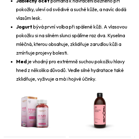
Jablečný ocet
pomáhá k navrácení běžného pH
pokožky, uleví od svědivé a suché kůže, a navíc dodá
vlasům lesk.
Jogurt
bývá první volba při spálené kůži. A vlasovou
pokožku si na silném slunci spálíme raz dva. Kyselina
mléčná, kterou obsahuje, zklidňuje zarudlou kůži a
zmírňuje projevy bolesti.
Med
je vhodný pro extrémně suchou pokožku hlavy
hned z několika důvodů. Vedle silné hydratace také
zklidňuje, vyživuje a má i hojivé účinky.