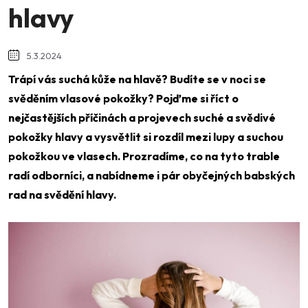
hlavy
5.3.2024
Trápí vás suchá kůže na hlavě? Budíte se v noci se
svěděním vlasové pokožky? Pojďme si říct o
nejčastějších příčinách a projevech suché a svědivé
pokožky hlavy a vysvětlit si rozdíl mezi lupy a suchou
pokožkou ve vlasech. Prozradíme, co na tyto trable
radí odborníci, a nabídneme i pár obyčejných babských
rad na svědění hlavy.