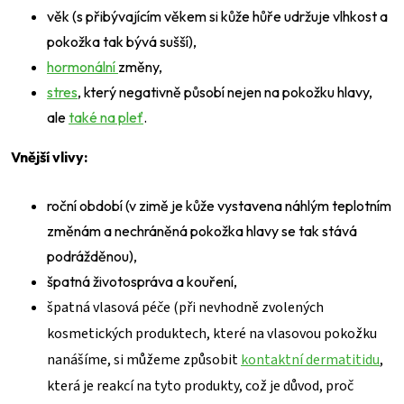
věk (s přibývajícím věkem si kůže hůře udržuje vlhkost a
pokožka tak bývá sušší),
hormonální
změny,
stres
, který negativně působí nejen na pokožku hlavy,
ale
také na pleť
.
Vnější vlivy:
roční období (v zimě je kůže vystavena náhlým teplotním
změnám a nechráněná pokožka hlavy se tak stává
podrážděnou),
špatná životospráva a kouření,
špatná vlasová péče (při nevhodně zvolených
kosmetických produktech, které na vlasovou pokožku
nanášíme, si můžeme způsobit
kontaktní dermatitidu
,
která je reakcí na tyto produkty, což je důvod, proč