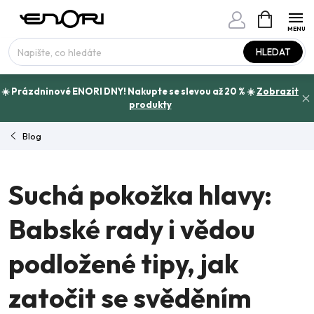
Přejít
NÁKUPNÍ
www.enori.cz - Chat
KOŠÍK
na
Máte otázku?
obsah
HLEDAT
☀️ Prázdninové ENORI DNY! Nakupte se slevou až 20 % ☀️
Zobrazit
produkty
Blog
Suchá pokožka hlavy:
Babské rady i vědou
podložené tipy, jak
zatočit se svěděním