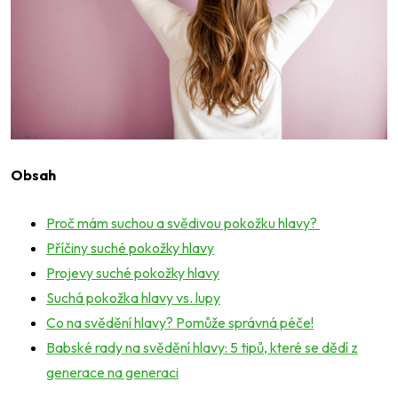
Obsah
Proč mám suchou a svědivou pokožku hlavy?
Příčiny suché pokožky hlavy
Projevy suché pokožky hlavy
Suchá pokožka hlavy vs. lupy
Co na svědění hlavy? Pomůže správná péče!
Babské rady na svědění hlavy: 5 tipů, které se dědí z
generace na generaci