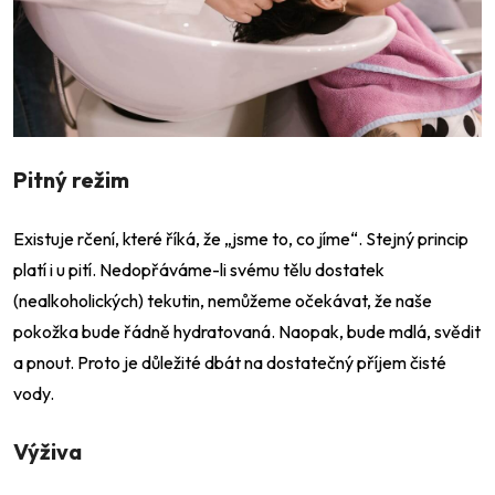
Pitný režim
Existuje rčení, které říká, že „jsme to, co jíme“. Stejný princip
platí i u pití. Nedopřáváme-li svému tělu dostatek
(nealkoholických) tekutin, nemůžeme očekávat, že naše
pokožka bude řádně hydratovaná. Naopak, bude mdlá, svědit
a pnout. Proto je důležité dbát na dostatečný příjem čisté
vody.
Výživa