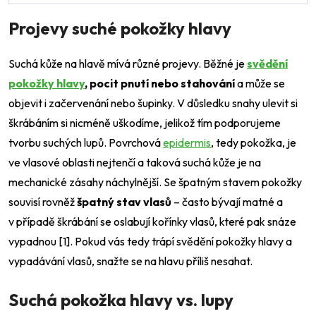
Projevy suché pokožky hlavy
Suchá kůže na hlavě mívá různé projevy. Běžné je
svědění
pokožky hlavy
, pocit pnutí nebo stahování
a může se
objevit i začervenání nebo šupinky. V důsledku snahy ulevit si
škrábáním si nicméně uškodíme, jelikož tím podporujeme
tvorbu suchých lupů. Povrchová
epidermis
, tedy pokožka, je
ve vlasové oblasti nejtenčí a taková suchá kůže je na
mechanické zásahy náchylnější. Se špatným stavem pokožky
souvisí rovněž
špatný stav vlasů
– často bývají matné a
v případě škrábání se oslabují kořínky vlasů, které pak snáze
vypadnou
[1]
. Pokud vás tedy trápí svědění pokožky hlavy a
vypadávání vlasů, snažte se na hlavu příliš nesahat.
Suchá pokožka hlavy vs. lupy