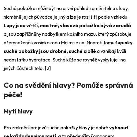
Suchá pokožka může být na první pohled zaměnitelná s lupy,
nicméně jejich původce je jiný a lze je rozlišit i podle vzhledu.
Lupy jsou větší, mastné, vlasová pokožka bývá zarudlá
a jsou zapříčiněny nadbytkem kožního mazu, který způsobuje
přemnožená kvasinka rodu Malassezia. Naproti tomu
šupinky
suché pokožky jsou drobné, suché a bílé
a vznikají kvůli
nedostatku hydratace. Suchá kůže se rovněž vyskytuje i na
jiných částech těla.
[2]
Co na svědění hlavy? Pomůže správná
péče!
Mytí
hlavy
Pro zmírnění projevů suché pokožky hlavy je dobré
vyhnout
se každodennímu mytí
, a to především šamponem