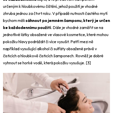
určeným k hloubkovému čištění, jehož použití je vhodné
zhruba jednou za čtvrt roku. V případě nutnosti častého mytí
bychom měli
sáhnout po jemném šamponu, který je určen
ke každodennímu použití
. Dále je vhodné zaměřit se na
jednotlivé látky obsažené ve vlasové kosmetice, které mohou
pokožku hlavy podráždit či více vysušit. Patří mezi ně
například vysušující alkohol či sulfáty obsažené právě v
čisticích a hloubkově čisticích šamponech. Rovněž je dobré
vyhnout se horké vodě, která pokožku vysušuje. [3]