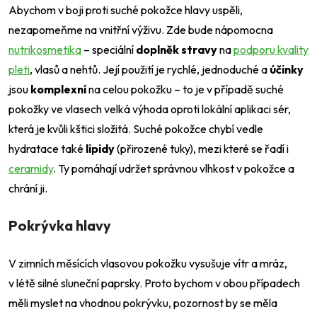
Abychom v boji proti suché pokožce hlavy uspěli,
nezapomeňme na vnitřní výživu. Zde bude nápomocna
nutrikosmetika
– speciální
doplněk stravy
na
podporu kvality
pleti
, vlasů a nehtů. Její použití je rychlé, jednoduché a
účinky
jsou
komplexní
na celou pokožku – to je v případě suché
pokožky ve vlasech velká výhoda oproti lokální aplikaci sér,
která je kvůli kštici složitá. Suché pokožce chybí vedle
hydratace také
lipidy
(přirozené tuky), mezi které se řadí i
ceramidy
. Ty pomáhají udržet správnou vlhkost v pokožce a
chrání ji.
Pokrývka hlavy
V zimních měsících vlasovou pokožku vysušuje vítr a mráz,
v létě silné sluneční paprsky. Proto bychom v obou případech
měli myslet na vhodnou pokrývku, pozornost by se měla