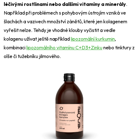
léčivými rostlinami nebo dalšími vitamíny a minerály
.
Například při problémech s pohybovým ústrojím vzniká ve
šlachách a vazivech množství zánětů, které jen kolagenem
vyřešit nelze. Tehdy je vhodné klouby vyčistit a vedle
kolagenu užívat ještě například
lipozomální kurkumin
,
kombinaci
lipozomálního vitamínu C+D3+Zinku
nebo tinktury z
olše či tužebníku jilmového.