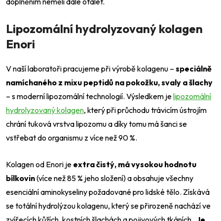
doplněním neměli dále otálet.
Lipozomální hydrolyzovaný kolagen
Enori
V naší laboratoři pracujeme při výrobě kolagenu –
speciálně
namíchaného z mixu peptidů na pokožku, svaly a šlachy
– s moderní lipozomální technologií. Výsledkem je
lipozomální
hydrolyzovaný kolagen
, který při průchodu trávicím ústrojím
chrání tuková vrstva lipozomu a díky tomu má šanci se
vstřebat do organismu z více než 90 %.
Kolagen od Enori je
extra čistý, má
vysokou hodnotu
bílkovin
(více než 85 % jeho složení) a obsahuje všechny
esenciální aminokyseliny požadované pro lidské tělo. Získává
se totální hydrolýzou kolagenu, který se přirozeně nachází ve
zvířecích kůžích, kostních šlachách a pojivových tkáních.
Je