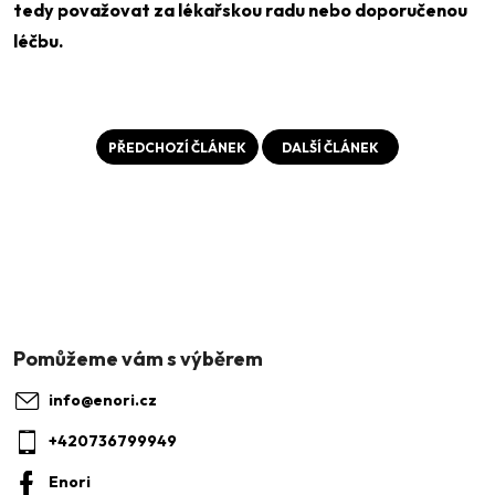
tedy považovat za lékařskou radu nebo doporučenou
léčbu.
PŘEDCHOZÍ ČLÁNEK
DALŠÍ ČLÁNEK
Z
á
p
a
info
@
enori.cz
t
+420736799949
í
Enori