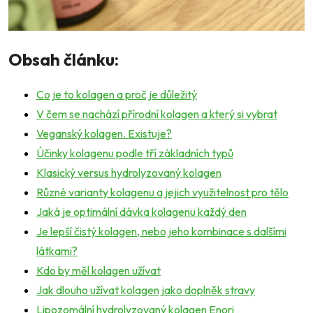
Obsah článku:
Co je to kolagen a proč je důležitý
V čem se nachází přírodní kolagen a který si vybrat
Veganský kolagen. Existuje?
Účinky kolagenu podle tří základních typů
Klasický versus hydrolyzovaný kolagen
Různé varianty kolagenu a jejich využitelnost pro tělo
Jaká je optimální dávka kolagenu každý den
Je lepší čistý kolagen, nebo jeho kombinace s dalšími
látkami?
Kdo by měl kolagen užívat
Jak dlouho užívat kolagen jako doplněk stravy
Lipozomální hydrolyzovaný kolagen Enori