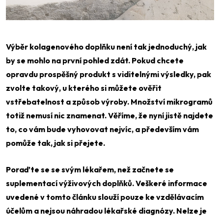
Výběr kolagenového doplňku není tak jednoduchý, jak
by se mohlo na první pohled zdát. Pokud chcete
opravdu prospěšný produkt s viditelnými výsledky, pak
zvolte takový, u kterého si můžete ověřit
vstřebatelnost a způsob výroby. Množství mikrogramů
totiž nemusí nic znamenat. Věříme, že nyní jistě najdete
to, co vám bude vyhovovat nejvíc, a především vám
pomůže tak, jak si přejete.
Poraďte se se svým lékařem, než začnete se
suplementací výživových doplňků. Veškeré informace
uvedené v tomto článku slouží pouze ke vzdělávacím
účelům a nejsou náhradou lékařské diagnózy. Nelze je