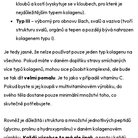
kloubů a kostí (vyskytuje se v kloubech, pro které je
nejdůležitějším typem kolagenu).
Typ III
– výborný pro obnovu šlach, svalů a vaziva (tvoří
strukturu svalů, orgánů a tepen a později bývá nahrazen
kolagenem typu I).
Je tedy jasné, že nelze používat pouze jeden typ kolagenu na
všechno. Pokud máte v daném doplňku stravy smíchaných
více typů kolagenů, mohou sice působit komplexně, ale bude
se tak dít
velmi pomalu
. Je to jako v případě vitamínu C.
Pokud byste si jej koupili v multivitamínovém výrobku, do
svého těla dostane pouze minimální množství toho, co
skutečně potřebujete.
Rovněž je důležitá i struktura a množství jednotlivých peptidů
(glycinu, prolinu a hydroxyprolinu) v daném kolagenovém
výrobku.
Každý výrobce to má ale jinak
, a proto i každý