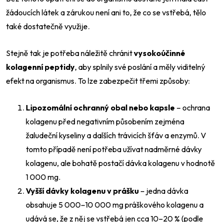
žádoucích látek a zárukou není ani to, že co se vstřebá, tělo
také dostatečně využije.
Stejně tak je potřeba náležitě chránit
vysokoúčinné
kolagenní peptidy
, aby splnily své poslání a měly viditelný
efekt na organismus. To lze zabezpečit třemi způsoby:
Lipozomální ochranný obal nebo kapsle
– ochrana
kolagenu před negativním působením zejména
žaludeční kyseliny a dalších trávicích šťáv a enzymů. V
tomto případě není potřeba užívat nadměrné dávky
kolagenu, ale bohatě postačí dávka kolagenu v hodnotě
1 000 mg.
Vyšší dávky kolagenu v prášku
– jedna dávka
obsahuje 5 000–10 000 mg práškového kolagenu a
udává se, že z něj se vstřebá jen cca 10–20 % (podle