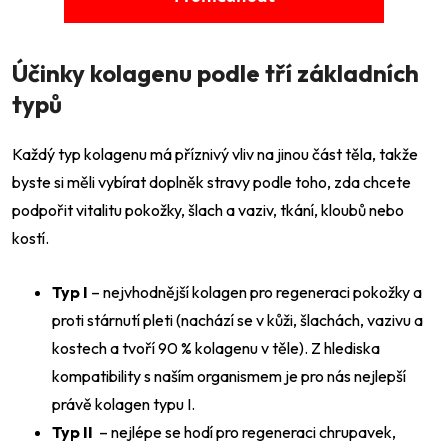
Účinky kolagenu podle tří základních
typů
Každý typ kolagenu má příznivý vliv na jinou část těla, takže
byste si měli vybírat doplněk stravy podle toho, zda chcete
podpořit vitalitu pokožky, šlach a vaziv, tkání, kloubů nebo
kostí.
Typ I
– nejvhodnější kolagen pro regeneraci pokožky a
proti stárnutí pleti (nachází se v kůži, šlachách, vazivu a
kostech a tvoří 90 % kolagenu v těle). Z hlediska
kompatibility s naším organismem je pro nás nejlepší
právě kolagen typu I.
Typ II
– nejlépe se hodí pro regeneraci chrupavek,