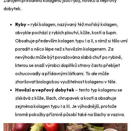
Zdrojem přírodního kolagenu jsou ryby, hovězí a vepřový
dobytek.
Ryby
–
rybí kolagen, nazývaný též mořský kolagen,
obvykle pochází z rybích ploutví, kůže, kostí a šupin.
Obsahuje především kolagen typu I a II, s nímž si tělo umí
poradit o něco lépe než s hovězím kolagenem.
Za
nevýhodu může být považována slabá chuť po rybině,
kterou se snaží výrobci doplňků stravy často přebíjet
ochucovadly a přídavnými látkami. To ale může
zhoršovat biologickou využitelnost kolagenu v těle.
Hovězí a vepřový dobytek
– tento typ kolagenu se
získává z kůže, šlach, chrupavek a kostí a obsahuje
zejména kolagen typu I a III. Je výhodnější, protože
kromě pokožky příznivě působí také na šlachy a vaziva.