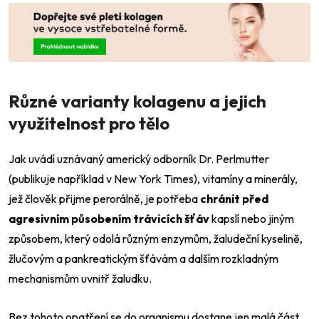
Různé varianty kolagenu a jejich
využitelnost pro tělo
Jak uvádí uznávaný americký odborník Dr. Perlmutter
(publikuje například v New York Times), vitamíny a minerály,
jež člověk přijme perorálně, je potřeba
chránit před
agresivním působením trávicích šťáv
kapslí nebo jiným
způsobem, který odolá různým enzymům, žaludeční kyselině,
žlučovým a pankreatickým šťávám a dalším rozkladným
mechanismům uvnitř žaludku.
Bez tohoto opatření se do organismu dostane jen malá část