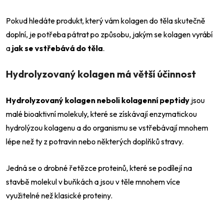
Pokud hledáte produkt, který vám kolagen do těla skutečně
doplní, je potřeba pátrat po způsobu, jakým se kolagen vyrábí
a
jak se vstřebává do těla
.
Hydrolyzovaný kolagen má větší účinnost
Hydrolyzovaný kolagen neboli kolagenní peptidy
jsou
malé bioaktivní molekuly, které se získávají enzymatickou
hydrolýzou kolagenu a do organismu se vstřebávají mnohem
lépe než ty z potravin nebo některých doplňků stravy.
Jedná se o drobné řetězce proteinů, které se podílejí na
stavbě molekul v buňkách a jsou v těle mnohem více
využitelné než klasické proteiny.