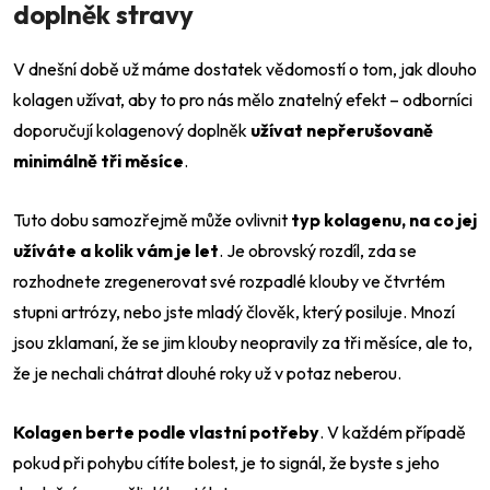
doplněk stravy
V dnešní době už máme dostatek vědomostí o tom, jak dlouho
kolagen užívat, aby to pro nás mělo znatelný efekt – odborníci
doporučují kolagenový doplněk
užívat nepřerušovaně
minimálně tři měsíce
.
Tuto dobu samozřejmě může ovlivnit
typ kolagenu, na co jej
užíváte a kolik vám je let
. Je obrovský rozdíl, zda se
rozhodnete zregenerovat své rozpadlé klouby ve čtvrtém
stupni artrózy, nebo jste mladý člověk, který posiluje. Mnozí
jsou zklamaní, že se jim klouby neopravily za tři měsíce, ale to,
že je nechali chátrat dlouhé roky už v potaz neberou.
Kolagen berte podle vlastní potřeby
. V každém případě
pokud při pohybu cítíte bolest, je to signál, že byste s jeho