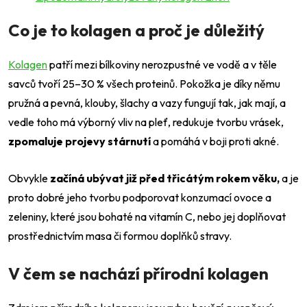
Co je to kolagen a proč je důležitý
Kolagen
patří mezi bílkoviny nerozpustné ve vodě a v těle
savců tvoří 25–30 % všech proteinů. Pokožka je díky němu
pružná a pevná, klouby, šlachy a vazy fungují tak, jak mají, a
vedle toho má výborný vliv na pleť, redukuje tvorbu vrásek,
zpomaluje projevy stárnutí
a pomáhá v boji proti akné.
Obvykle
začíná ubývat již před třicátým rokem věku,
a je
proto dobré jeho tvorbu podporovat konzumací ovoce a
zeleniny, které jsou bohaté na vitamín C, nebo jej doplňovat
prostřednictvím masa či formou doplňků stravy.
V čem se nachází přírodní kolagen