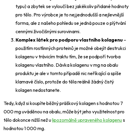
typu) a zbytek se vyloučí bez jakékoliv přidané hodnoty
pro tělo. Pro výrobce je to nejjednodušší a nejlevnější
forma, ale z našeho pohledu se jedná pouze o plýtvání
cennými živočišnými surovinami.
Komplex látek pro podporu vlastního kolagenu
–
použitím rostlinných proteinů je možné obejít destrukci
kolagenu v trávicím traktu tím, že se podpoří tvorba
kolagenu vlastního. Dávka kolagenu v mg na obalu
produktu je ale v tomto případě nic neříkající a spíše
klamavé číslo, protože do těla reálně žádný čistý
kolagen nedostanete.
Tedy, když si koupíte běžný práškový kolagen s hodnotou 7
000 mg uváděnou na obalu, může být jeho využitelnost pro
tělo dokonce nižší než u
lipozomálně upraveného kolagenu
s
hodnotou 1 000 mg.