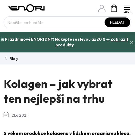
Přejít
NÁKUPNÍ
www.enori.cz - Chat
KOŠÍK
na
Máte otázku?
obsah
HLEDAT
☀️ Prázdninové ENORI DNY! Nakupte se slevou až 20 % ☀️
Zobrazit
produkty
Blog
Kolagen – jak vybrat
ten nejlepší na trhu
21.6.2021
S věkem produkce kolagenu v lidském organismu klesá,