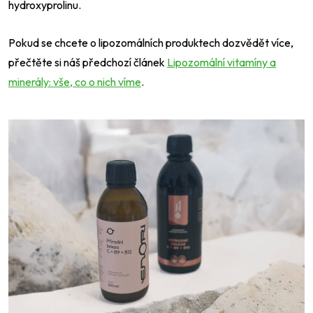
hydroxyprolinu.
Pokud se chcete o lipozomálních produktech dozvědět více,
přečtěte si náš předchozí článek
Lipozomální vitamíny a
minerály: vše, co o nich víme
.