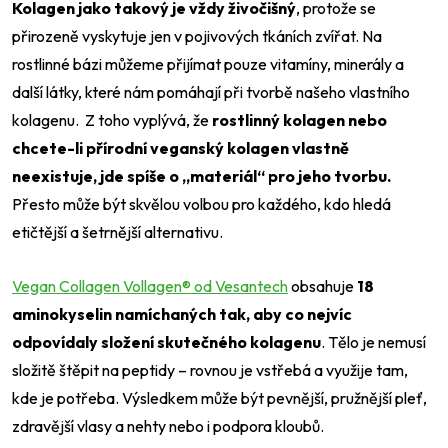
Kolagen jako takový je vždy živočišný
, protože se
přirozeně vyskytuje jen v pojivových tkáních zvířat. Na
rostlinné bázi můžeme přijímat pouze vitamíny, minerály a
další látky, které nám pomáhají při tvorbě našeho vlastního
kolagenu. Z toho vyplývá, že
rostlinný kolagen nebo
chcete-li přírodní veganský kolagen vlastně
neexistuje, jde spíše o „materiál“ pro jeho tvorbu.
Přesto může být skvělou volbou pro každého, kdo hledá
etičtější a šetrnější alternativu.
Vegan Collagen Vollagen® od Vesantech
obsahuje
18
aminokyselin namíchaných tak, aby co nejvíc
odpovídaly složení skutečného kolagenu
. Tělo je nemusí
složitě štěpit na peptidy – rovnou je vstřebá a využije tam,
kde je potřeba. Výsledkem může být pevnější, pružnější pleť,
zdravější vlasy a nehty nebo i podpora kloubů.