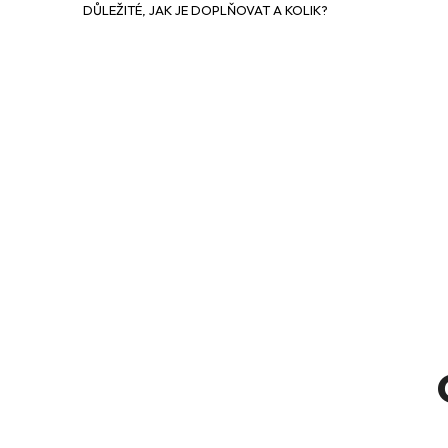
DŮLEŽITÉ, JAK JE DOPLŇOVAT A KOLIK?
e
l