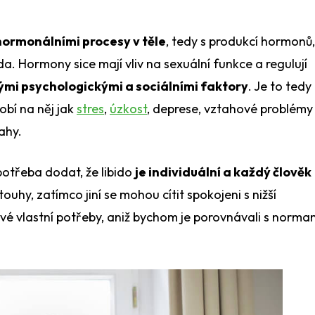
hormonálními procesy v těle
, tedy s produkcí hormonů,
da. Hormony sice mají vliv na sexuální funkce a regulují
ými psychologickými a sociálními faktory
. Je to tedy
bí na něj jak
stres
,
úzkost
, deprese, vztahové problémy
tahy.
potřeba dodat, že libido
je individuální a každý člověk
touhy, zatímco jiní se mohou cítit spokojeni s nižší
 své vlastní potřeby, aniž bychom je porovnávali s norma