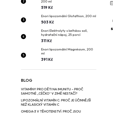
200 ml
t
519 Kč
r
Enori lipozomální Glutathion, 200 ml
503 Kč
s
a
Enori Elektrolyty s keltskou solí,
hydratační nápoj, 25 porcí
311 Kč
n
Enori lipozomální Magnésium, 200
ml
n
391 Kč
í
p
BLOG
VITAMÍNY PRO DĚTI NA IMUNITU – PROČ
a
SAMOTNÉ „CÉČKO“ V ZIMĚ NESTAČÍ?
LIPOZOMÁLNÍ VITAMÍN C: PROČ JE ÚČINNĚJŠÍ
n
NEŽ KLASICKÝ VITAMÍN C
OMEGA-3 V TĚHOTENSTVÍ: PROČ JSOU