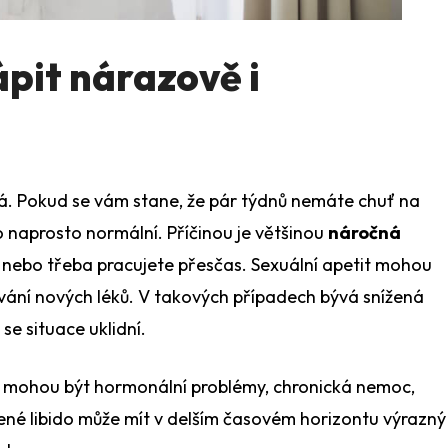
ápit nárazově i
á. Pokud se vám stane, že pár týdnů nemáte chuť na
o naprosto normální. Příčinou je většinou
náročná
u nebo třeba pracujete přesčas. Sexuální apetit mohou
ívání nových léků. V takových případech bývá snížená
e se situace uklidní.
ně mohou být hormonální problémy, chronická nemoc,
ížené libido může mít v delším časovém horizontu výrazný