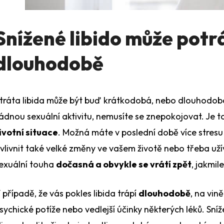
Snížené libido může potr
dlouhodobě
tráta libida může být buď krátkodobá, nebo dlouhodob
ádnou sexuální aktivitu, nemusíte se znepokojovat. Je t
ivotní situace
. Možná máte v poslední době více stres
vlivnit také velké změny ve vašem životě nebo třeba už
exuální touha
dočasná a obvykle se vrátí zpět
, jakmil
 případě, že vás pokles libida trápí
dlouhodobě
, na vi
sychické potíže nebo vedlejší účinky některých léků. Sn