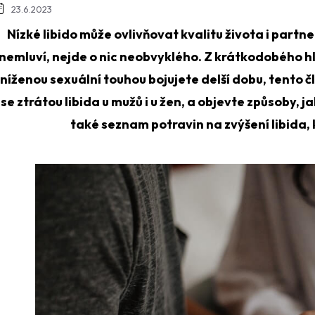
23.6.2023
Nízké libido může ovlivňovat kvalitu života i partn
nemluví, nejde o nic neobvyklého. Z krátkodobého hl
níženou sexuální touhou bojujete delší dobu, tento čl
se ztrátou libida u mužů i u žen, a objevte způsoby, j
také seznam potravin na zvýšení libida, 