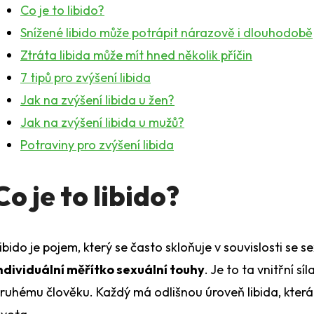
Co je to libido?
www.
Snížené libido může potrápit nárazově i dlouhodobě
Máte ot
Ztráta libida může mít hned několik příčin
7 tipů pro zvýšení libida
Jak na zvýšení libida u žen?
Jak na zvýšení libida u mužů?
Potraviny pro zvýšení libida
Co je to libido?
ibido je pojem, který se často skloňuje v souvislosti se s
ndividuální měřítko sexuální touhy
. Je to ta vnitřní sí
ruhému člověku. Každý má odlišnou úroveň libida, která s