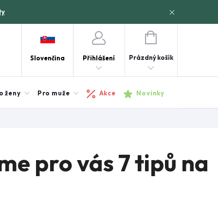
ty
NÁKUPNÍ
KOŠÍK
Prázdný košík
Slovenčina
Přihlášení
o ženy
Pro muže
Akce
Novinky
me pro vás 7 tipů na