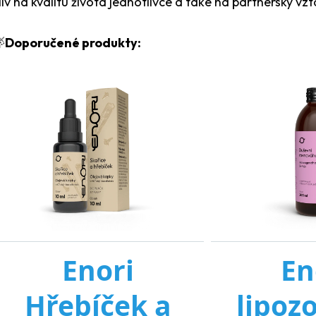
liv na kvalitu života jednotlivce a také na partnerský vzt

Doporučené produkty: