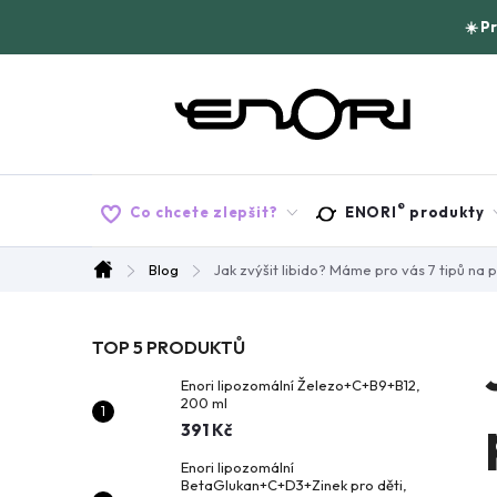
Přejít
☀️ P
na
obsah
®
Co chcete zlepšit?
ENORI
produkty
Blog
Jak zvýšit libido? Máme pro vás 7 tipů na
Domů
P
TOP 5 PRODUKTŮ
Enori lipozomální Železo+C+B9+B12,
o
200 ml
391 Kč
s
Enori lipozomální
BetaGlukan+C+D3+Zinek pro děti,