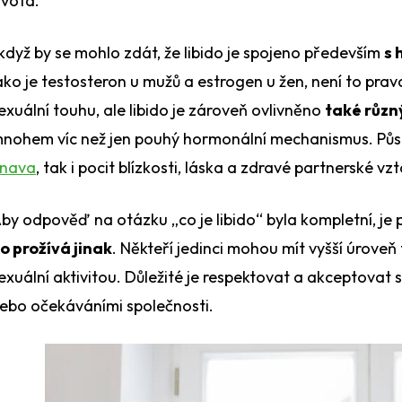
ivota.
 když by se mohlo zdát, že libido je spojeno především
s 
ako je testosteron u mužů a estrogen u žen, není to prav
exuální touhu, ale libido je zároveň ovlivněno
také různ
nohem víc než jen pouhý hormonální mechanismus. Půso
nava
, tak i pocit blízkosti, láska a zdravé partnerské vz
by odpověď na otázku „co je libido“ byla kompletní, je 
o prožívá jinak
. Někteří jedinci mohou mít vyšší úroveň 
exuální aktivitou. Důležité je respektovat a akceptovat
ebo očekáváními společnosti.