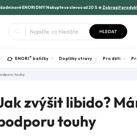
rázdninové ENORI DNY! Nakupte se slevou až 20 % ☀️
Zobrazit produk
HLEDAT
®
ENORI
balíčky
Doplňky stravy
Pro děti
Pr
 podporu touhy
Jak zvýšit libido? Má
podporu touhy