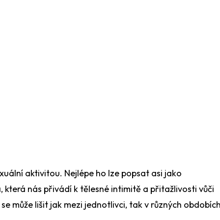
enori.cz - Chat
ázku?
exuální aktivitou. Nejlépe ho lze popsat asi jako
la, která nás přivádí k tělesné intimitě a přitažlivosti vůči
e může lišit jak mezi jednotlivci, tak v různých obdobíc