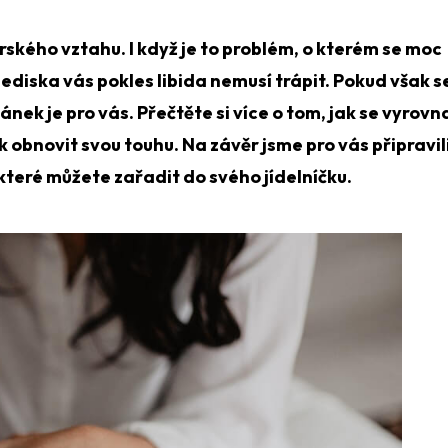
erského vztahu. I když je to problém, o kterém se moc
ediska vás pokles libida nemusí trápit. Pokud však s
ánek je pro vás. Přečtěte si více o tom, jak se vyrovn
ak obnovit svou touhu. Na závěr jsme pro vás připravil
které můžete zařadit do svého jídelníčku.